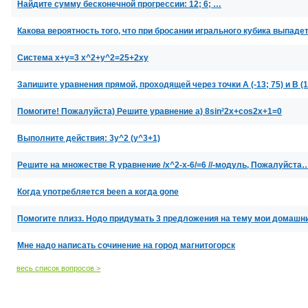
Найдите сумму бесконечной прогрессии: 12; 6; …
Какова вероятность того, что при бросании игрального кубика выпадет: 
Система x+y=3 x^2+y^2=25+2xy
Запишите уравнения прямой, проходящей через точки А (-13; 75) и В (15
Помогите! Пожалуйста) Решите уравнение а) 8sin²2x+cos2x+1=0
Выполните действия: 3y^2 (y^3+1)
Решите на множестве R уравнение /x^2-x-6/=6 //-модуль, Пожалуйста
Когда употребляется been а когда gone
Помогите плизз. Нодо придумать 3 предложения на тему мои домашни
Мне надо написать сочинение на город магнитогорск
весь список вопросов >