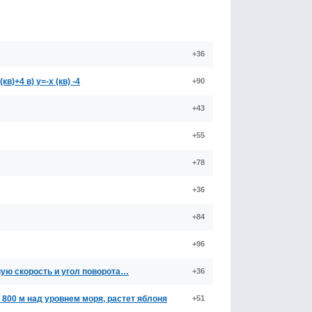
+36
в)+4 в) у=-х (кв) -4
+90
+43
+55
+78
+36
+84
+96
овую скорость и угол поворота…
+36
00 м над уровнем моря, растет яблоня
+51