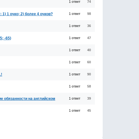
1 ответ
74
1) 1 очко; 2) более 4 очков?
1 ответ
98
1 ответ
36
; -65)
1 ответ
47
1 ответ
40
1 ответ
60
…!
1 ответ
90
1 ответ
58
е обязанности на английском
1 ответ
39
1 ответ
45