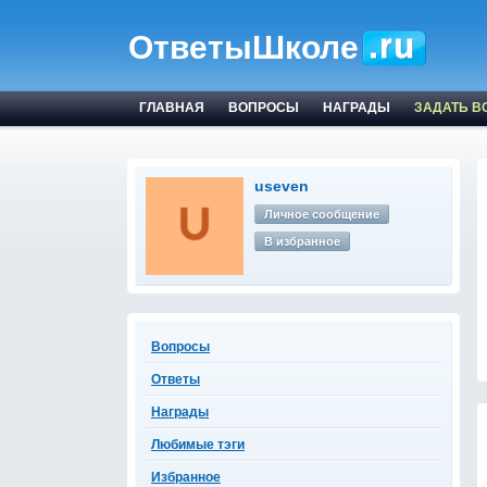
ОтветыШколе
ГЛАВНАЯ
ВОПРОСЫ
НАГРАДЫ
ЗАДАТЬ В
useven
Личное сообщение
В избранное
Вопросы
Ответы
Награды
Любимые тэги
Избранное