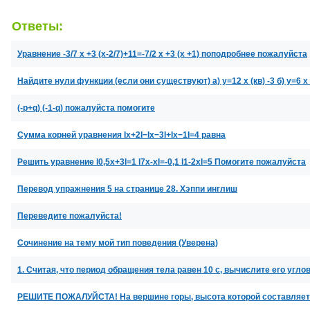
Ответы:
Уравнение -3/7 х +3 (х-2/7)+11=-7/2 х +3 (х +1) поподробнее пожалуйста
Найдите нули функции (если они существуют) а) у=12 х (кв) -3 б) у=6 х (к
(-p+q) (-1-q) пожалуйста помогите
Сумма корней уравнения Ix+2I−Ix−3I+Ix−1I=4 равна
Решить уравнение l0,5x+3l=1 l7x-xl=-0,1 l1-2xl=5 Помогите пожалуйста
Перевод упражнения 5 на странице 28. Хэппи инглиш
Переведите пожалуйста!
Сочинение на тему мой тип поведения (Уверена)
1. Считая, что период обращения тела равен 10 с, вычислите его угл
РЕШИТЕ ПОЖАЛУЙСТА! На вершине горы, высота которой составляет 8