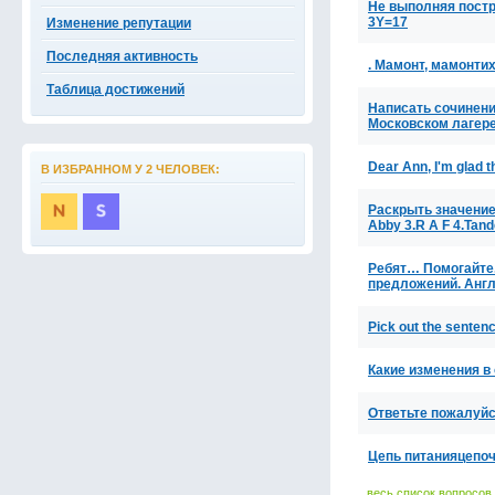
Не выполняя постр
3Y=17
Изменение репутации
Последняя активность
. Мамонт, мамонти
Таблица достижений
Написать сочинение
Московском лагер
Dear Ann, I'm glad 
В ИЗБРАННОМ У 2 ЧЕЛОВЕК:
Раскрыть значение
Abby 3.R A F 4.Tan
Ребят… Помогайте.
предложений. Анг
Pick out the sentenc
Какие изменения в
Ответьте пожалуйс
Цепь питанияцепоч
весь список вопросов