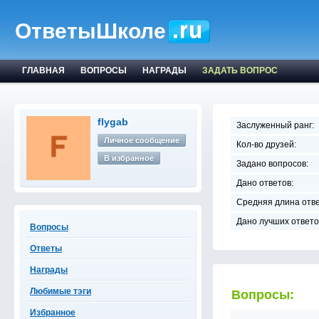
ОтветыШколе
ГЛАВНАЯ
ВОПРОСЫ
НАГРАДЫ
ЗАДАТЬ ВОПРОС
flygab
Заслуженный ранг:
Личное сообщение
Кол-во друзей:
В избранное
Задано вопросов:
Дано ответов:
Средняя длина отве
Дано лучших ответо
Вопросы
Ответы
Награды
Любимые тэги
Вопросы:
Избранное