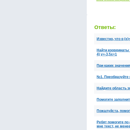
Ответы:
Известно, что q (x)
Найти координаты т
4) y=-3,5x+1
При каких значения
№1. Преобразуйте в 
Найдите область зн
Помогите заполнит
Пожалуйста, помог
Ребят помогите по
мне текст, не мене