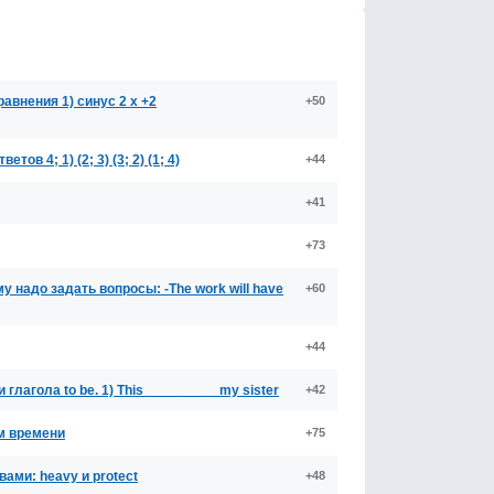
авнения 1) синус 2 х +2
+50
в 4; 1) (2; 3) (3; 2) (1; 4)
+44
+41
+73
 надо задать вопросы: -The work will have
+60
+44
агола to be. 1) This _________ my sister
+42
м времени
+75
ами: heavy и protect
+48