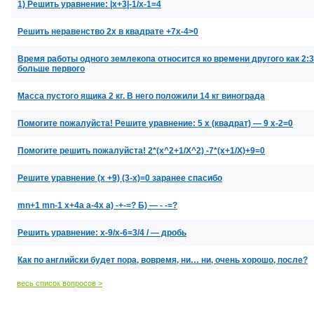
1) Решить уравнение: |x+3|-1/x-1=4
Решить неравенство 2x в квадрате +7x-4>0
Время работы одного землекопа относится ко времени другого как 2:3
больше первого
Масса пустого ящика 2 кг. В него положили 14 кг винограда
Помогите пожалуйста! Решите уравнение: 5 х (квадрат) — 9 х-2=0
Помогите решить пожалуйста! 2*(x^2+1/X^2) -7*(x+1/X)+9=0
Решите уравнение (х +9) (3-х)=0 заранее спасибо
mn+1 mn-1 x+4a a-4x а) -+-=? Б) — - -=?
Решить уравнение: х-9/х-6=3/4 / — дробь
Как по английски будет пора, вовремя, ни… ни, очень хорошо, после?
весь список вопросов >