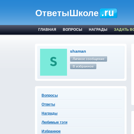
ОтветыШколе
ГЛАВНАЯ
ВОПРОСЫ
НАГРАДЫ
ЗАДАТЬ В
shaman
Личное сообщение
В избранное
Вопросы
Ответы
Награды
Любимые тэги
Избранное