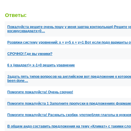
Ответы:
Пожалуйста решите очень пошу у меня завтра контрольная) Решите ур
косинусквадратх=0…
Розвяжи систему уровнений: х + у=5 х + у=1 Вот если подо варианты ответо
СРОЧНО! Где вы умники?
6 х (квадрат)+ х-1=0 решить уравнение
Задать пять типов вопросов на английском вот предложение к которому
been done…
Помогите пожалуйста! Очень срочно!
Помогите пожалуйста 1 Заполните пропуски в предложениях формами гл
Помогите пожалуйста! Раскрыть скобки, употребляя глаголы в нужно
В общем андо составить предложения на тему «Климат» с такими слов