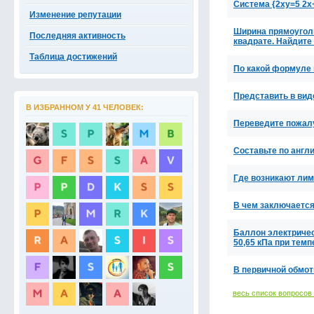
Система {2xy=5 2x
Изменение репутации
Ширина прямоуголь
Последняя активность
квадрате. Найдите
Таблица достижений
По какой формуле
Представить в виде
В ИЗБРАННОМ У 41 ЧЕЛОВЕК:
Переведите пожалу
Составьте по англи
Где возникают ли
В чем заключается
Баллон электричес
50,65 кПа при темп
В первичной обмот
весь список вопросов