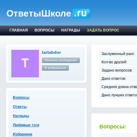
ОтветыШколе
ГЛАВНАЯ
ВОПРОСЫ
НАГРАДЫ
ЗАДАТЬ ВОПРОС
tarlabdor
Заслуженный ранг:
Личное сообщение
Кол-во друзей:
В избранное
Задано вопросов:
Дано ответов:
Средняя длина отве
Дано лучших ответо
Вопросы
Ответы
Награды
Любимые тэги
Вопросы:
Избранное