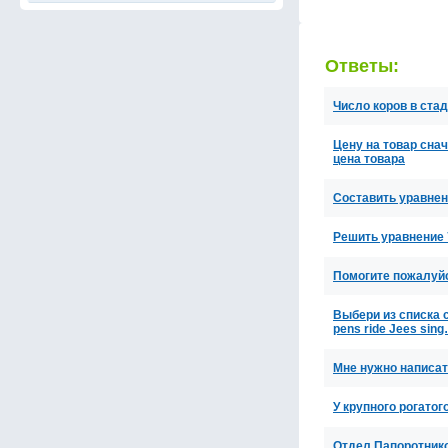
Ответы:
Число коров в ста
Цену на товар сна
цена товара
Составить уравнени
Решить уравнение 7
Помогите пожалуйс
Выбери из списка с
pens ride Jees sin
Мне нужно написат
У крупного рогато
Отдел Папоротник