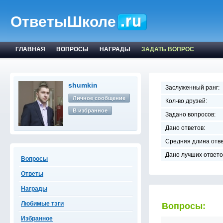
ОтветыШколе
ГЛАВНАЯ
ВОПРОСЫ
НАГРАДЫ
ЗАДАТЬ ВОПРОС
shumkin
Заслуженный ранг:
Личное сообщение
Кол-во друзей:
В избранное
Задано вопросов:
Дано ответов:
Средняя длина отве
Дано лучших ответо
Вопросы
Ответы
Награды
Любимые тэги
Вопросы:
Избранное