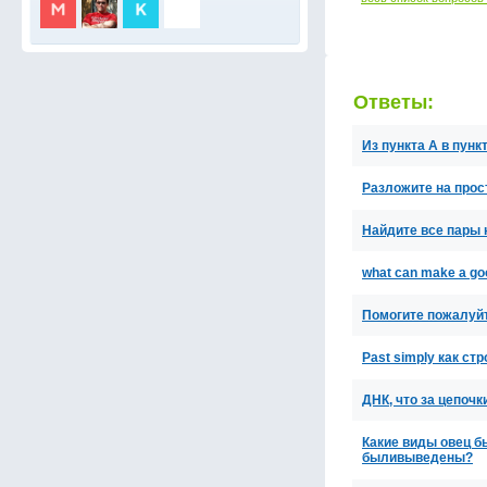
Ответы:
Из пункта A в пунк
Разложите на прос
Найдите все пары 
what can make a goo
Помогите пожалуйт
Past simply как с
ДНК, что за цепочк
Какие виды овец б
быливыведены?