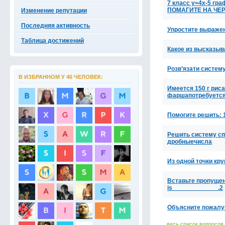
7 класс y=4x-5 гр
ПОМАГИТЕ НА ЧЕ
Изменение репутации
Последняя активность
Упростите выражение
Таблица достижений
Какое из высказыв
Розв’язати систему
В ИЗБРАННОМ У 46 ЧЕЛОВЕК:
Имеется 150 г рис
фаршапотребуетс
Помогите решить: 1) 
Решить систему спос
дробныечисла
Из одной точки кру
Вставьте пропущенн
is_____________.2
Объясните пожалуйс
весь список вопросов