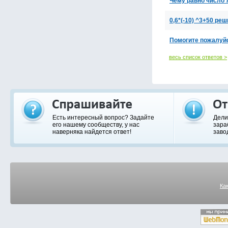
Чему равно число 
0,6*(-10) ^3+50 ре
Помогите пожалуйс
весь список ответов >
Есть интересный вопрос? Задайте
Дели
его нашему сообществу, у нас
зара
наверняка найдется ответ!
заво
Ка