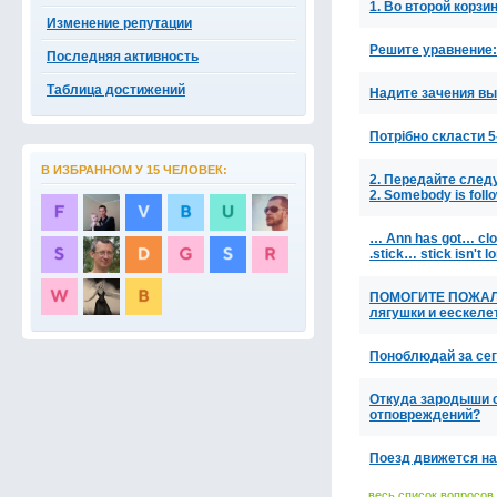
1. Во второй корзи
Изменение репутации
Решите уравнение: 
Последняя активность
Таблица достижений
Надите зачения выр
Потрібно скласти 5
В ИЗБРАННОМ У 15 ЧЕЛОВЕК:
2. Передайте следу
2. Somebody is foll
… Ann has got… cloc
.stick… stick isn't 
ПОМОГИТЕ ПОЖАЛУ
лягушки и еескеле
Поноблюдай за сег
Откуда зародыши о
отповреждений?
Поезд движется на
весь список вопросов