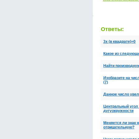
Ответы:
3x (в квадрате)=0
Какое из следующи
Найти производную
Изобразите на число
(7)
Данное число увел
Центральный угол 
дугуокружности
Меняется ли знак 
отрицательную?