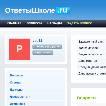
ОтветыШколе
ГЛАВНАЯ
ВОПРОСЫ
НАГРАДЫ
ЗАДАТЬ ВОПРОС
pati12
Заслуженный ранг:
Личное сообщение
Кол-во друзей:
В избранное
Задано вопросов:
Дано ответов:
Средняя длина отве
Дано лучших ответо
Вопросы
Ответы
Награды
Любимые тэги
Вопросы:
Избранное