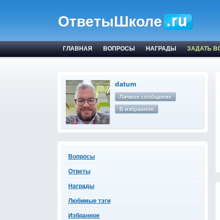
ОтветыШколе
ГЛАВНАЯ
ВОПРОСЫ
НАГРАДЫ
ЗАДАТЬ В
datum
Личное сообщение
В избранное
Вопросы
Ответы
Награды
Любимые тэги
Избранное