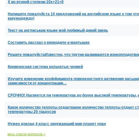
Х во второй степени-10x+21=0
Напишите пожалуйста 10 предложений на английском языке о том что
какуюодежду)
Текст на англиськам языке мой любимый дикий зверь
Составить рассказ о крокодиле и мартышке
Решите пожалуйстаИзвестно, что трутни развиваются изнеоплодотвор
Кровеносная система кольчатых червей
Изучите изменение коэффициента поверхностного натяжения насыщен
зависимости от концентрации…
СРОЧНО! Нагреется ли температура до более высокой температуры, 
Какое количество теплоты отдаеткакое количество теплоты отдает ст
температуры 20 градусов
Нужен доклад 4 класс окружающий мир планет уран
весь список вопросов >