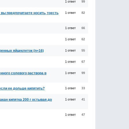
1 ответ
99
 вы предпочитаете носить, тоесть
1 ответ
82
1 ответ
66
1 ответ
62
енных яйцеклеток (n=16)
1 ответ
55
1 ответ
67
ного солевого раствора в
1 ответ
99
если ее дольше кипятить?
1 ответ
33
акан кипятка 200 г остывая до
1 ответ
41
1 ответ
47