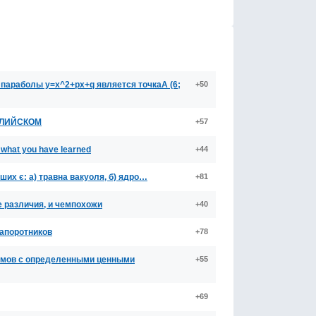
 параболы y=x^2+px+q является точкаА (6;
+50
ГЛИЙСКОМ
+57
e what you have learned
+44
ших є: а) травна вакуоля, б) ядро…
+81
се различия, и чемпохожи
+40
папоротников
+78
змов с определенными ценными
+55
+69