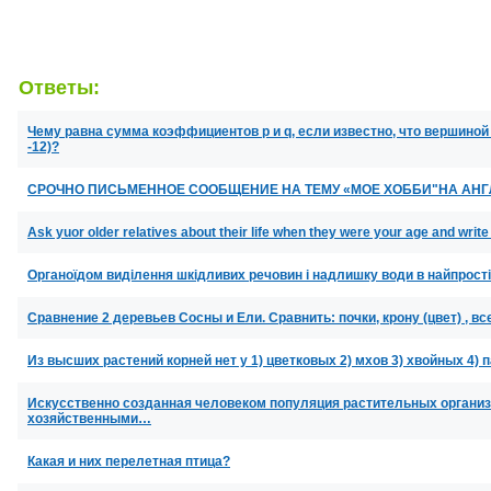
Ответы:
Чему равна сумма коэффициентов p и q, если известно, что вершиной
-12)?
СРОЧНО ПИСЬМЕННОЕ СООБЩЕНИЕ НА ТЕМУ «МОЕ ХОББИ"НА АН
Ask yuor older relatives about their life when they were your age and writ
Органоїдом виділення шкідливих речовин і надлишку води в найпрості
Сравнение 2 деревьев Сосны и Ели. Сравнить: почки, крону (цвет) , в
Из высших растений корней нет у 1) цветковых 2) мхов 3) хвойных 4) 
Искусственно созданная человеком популяция растительных органи
хозяйственными…
Какая и них перелетная птица?