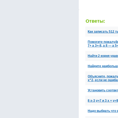
Ответы:
Как записать 512 
Помогите пожалуйс
7+ а 3=-8, а 8 — а 5
Найти 2 корня уравн
Найдите наибольше
Объясните, пожалу
х^2, если не оши
Установить соответ
8 х-3 у=7 и 3 х + у
Надо выбрать что в