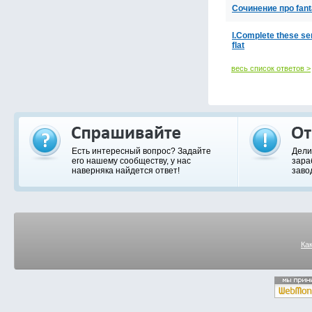
Сочинение про fant
I.Complete these se
flat
весь список ответов >
Есть интересный вопрос? Задайте
Дели
его нашему сообществу, у нас
зара
наверняка найдется ответ!
заво
Ка