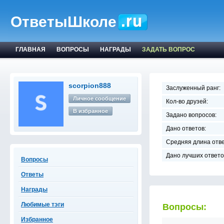
ОтветыШколе
ГЛАВНАЯ
ВОПРОСЫ
НАГРАДЫ
ЗАДАТЬ ВОПРОС
scorpion888
Заслуженный ранг:
Личное сообщение
Кол-во друзей:
В избранное
Задано вопросов:
Дано ответов:
Средняя длина отве
Дано лучших ответо
Вопросы
Ответы
Награды
Любимые тэги
Вопросы:
Избранное