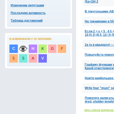
(5a+2b) 2
Изменение репутации
В треугольнике ABC
Последняя активность
Таблица достижений
На тренировке в 5
Если 2 < x < 5 , 4,
10,5) 2) (6,5, 11) 3) (
В ИЗБРАННОМ У 10 ЧЕЛОВЕК:
2a (а в квадрате) 
Пожалуйста помоги
Графику функции y=-5
Какой ответпомоги
Наити наибольшее 
Write four "must" 
Помогите написать 
tired, sholder-lenght
весь список вопросов