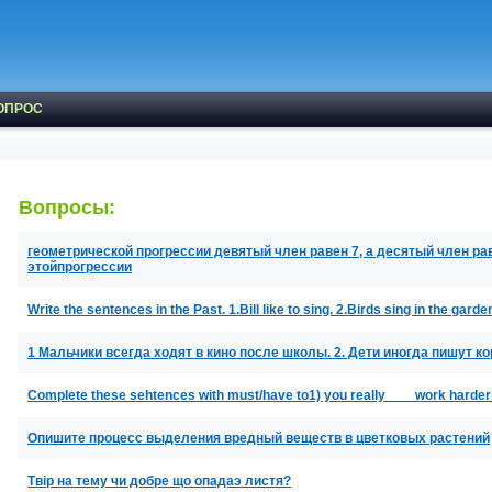
ОПРОС
Вопросы:
геометрической прогрессии девятый член равен 7, а десятый член ра
этойпрогрессии
Write the sentences in the Past. 1.Bill like to sing. 2.Birds sing in the garde
1 Мальчики всегда ходят в кино после школы. 2. Дети иногда пишут 
Complete these sehtences with must/have to1) you really ___ work harder 
Опишите процесс выделения вредный веществ в цветковых растений
Твiр на тему чи добре що опадаэ листя?