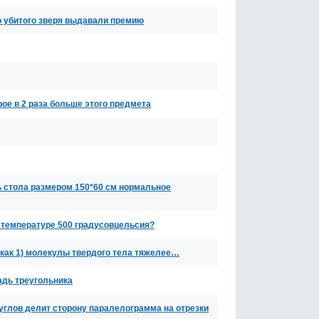
го убитого зверя выдавали премию
ое в 2 раза больше этого предмета
ь стола размером 150*60 см нормальное
и температуре 500 градусовцельсия?
 как 1) молекулы твердого тела тяжелее…
адь треугольника
 углов делит сторону паралелограмма на отрезки