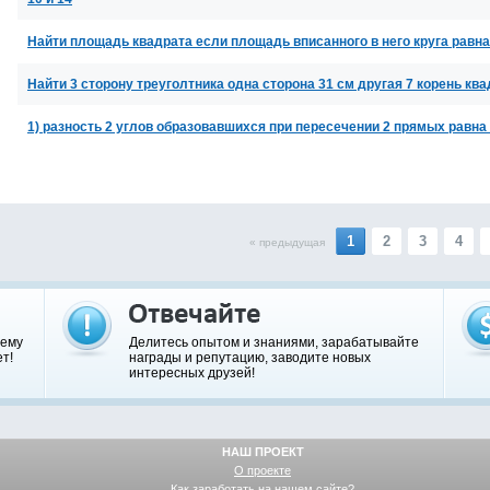
Найти площадь квадрата если площадь вписанного в него круга равна
Найти 3 сторону треуголтника одна сторона 31 см другая 7 корень ква
1) разность 2 углов образовавшихся при пересечении 2 прямых равна
1
2
3
4
« предыдущая
шему
Делитесь опытом и знаниями, зарабатывайте
т!
награды и репутацию, заводите новых
интересных друзей!
НАШ ПРОЕКТ
О проекте
Как заработать на нашем сайте?