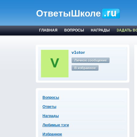
ОтветыШколе
ГЛАВНАЯ
ВОПРОСЫ
НАГРАДЫ
ЗАДАТЬ В
v1ctor
Личное сообщение
В избранное
Вопросы
Ответы
Награды
Любимые тэги
Избранное