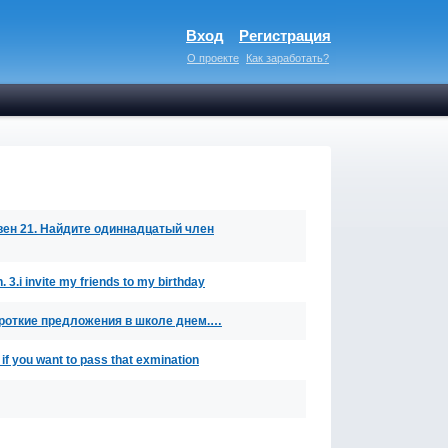
Вход
Регистрация
О проекте
Как заработать?
вен 21. Найдите одиннадцатый член
n. 3.i invite my friends to my birthday
короткие предложения в школе днем.…
if you want to pass that exmination