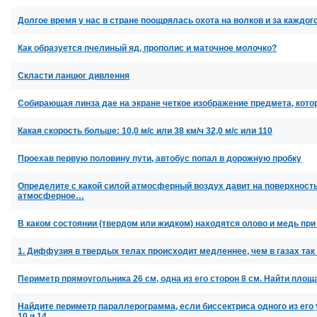
Долгое время у нас в стране поощрялась охота на волков и за каждо
Как образуется пчелиный яд, прополис и маточное молочко?
Скласти ланцюг дивлення
Собирающая линза дае на экране четкое изображение предмета, котор
Какая скорость больше: 10,0 м/с или 38 км/ч 32,0 м/с или 110
Проехав первую половину пути, автобус попал в дорожную пробку
Определите с какой силой атмосферный воздух давит на поверхност
атмосферное…
В каком состоянии (твердом или жидком) находятся олово и медь пр
1. Диффузия в твердых телах происходит медленнее, чем в газах так
Периметр прямоугольника 26 см, одна из его сторон 8 см. Найти площ
Найдите периметр параллерограмма, если биссектриса одного из его
10 и 14