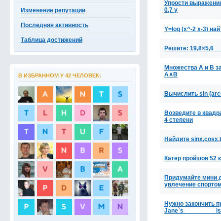
Упрости выражения и
0,7 у
Изменение репутации
Последняя активность
Y=loq (х^-2 х-3) н
Таблица достижений
Решите: 19,8×5,6 _
Множества A и B за
A∧B
В ИЗБРАННОМ У 42 ЧЕЛОВЕК:
Вычислить sin (arc
Возведите в квадра
4 степени
Найдите sinx,cosx,t
Катер пройшов 52 км
Придумайте мини д
увлечение спортом 
Нужно закончить пр
Jane`s_________ 