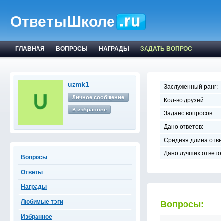
ОтветыШколе
ГЛАВНАЯ
ВОПРОСЫ
НАГРАДЫ
ЗАДАТЬ ВОПРОС
uzmk1
Заслуженный ранг:
Личное сообщение
Кол-во друзей:
В избранное
Задано вопросов:
Дано ответов:
Средняя длина отве
Дано лучших ответо
Вопросы
Ответы
Награды
Любимые тэги
Вопросы:
Избранное