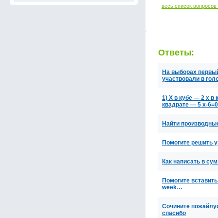
весь список вопросов
Ответы:
На выборах первый
участвовали в гол
1) X в кубе — 2 х в 
квадрате — 5 х-6=
Найти производные
Помогите решить ур
Как написать в сум
Помогите вставить 
week…
Сочините пожайлус
спасибо