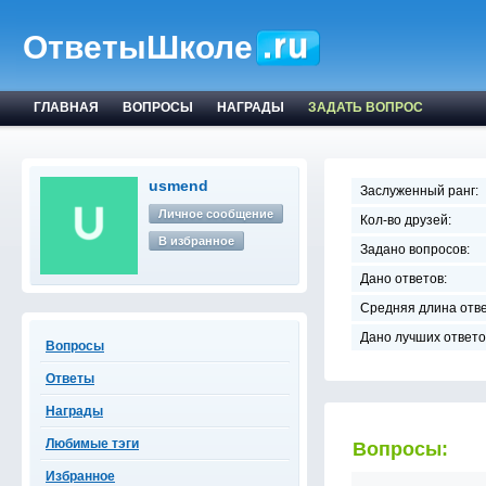
ОтветыШколе
ГЛАВНАЯ
ВОПРОСЫ
НАГРАДЫ
ЗАДАТЬ ВОПРОС
usmend
Заслуженный ранг:
Личное сообщение
Кол-во друзей:
В избранное
Задано вопросов:
Дано ответов:
Средняя длина отве
Дано лучших ответо
Вопросы
Ответы
Награды
Любимые тэги
Вопросы:
Избранное