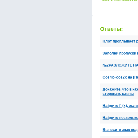
Ответы:
Плот проплывает р
Заполни пропуски и
№2РАЗЛОЖИТЕ НА 
Cos4x=cos2x на [П/2
Докажите, что в к
сторонам, равны
Найдите f' (x), если
Найдите несколько
Вынесите знак под з