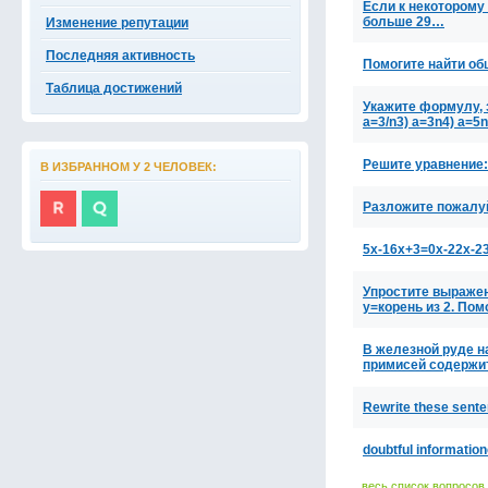
Если к некоторому
больше 29…
Изменение репутации
Последняя активность
Помогите найти об
Таблица достижений
Укажите формулу, з
a=3/n3) a=3n4) a=5n
Решите уравнение:
В ИЗБРАННОМ У 2 ЧЕЛОВЕК:
Разложите пожалуй
5x-16x+3=0x-22x-2
Упростите выражени
у=корень из 2. Пом
В железной руде н
примисей содержи
Rewrite these sente
doubtful information
весь список вопросов