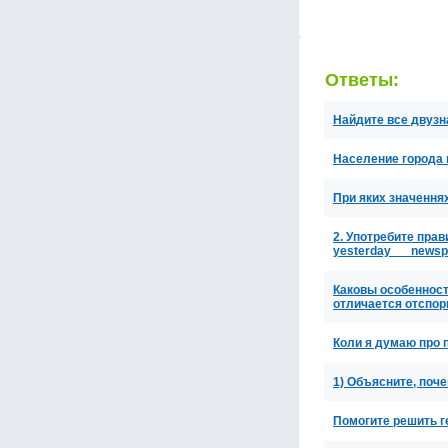
Ответы:
Найдите все двуз
Население города 
При яких значення
2. Употребите пра
yesterday __ news
Каковы особенност
отличается отспор
Коли я думаю про п
1) Объясните, поч
Помогите решить г