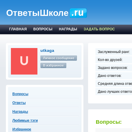
ОтветыШколе
ГЛАВНАЯ
ВОПРОСЫ
НАГРАДЫ
ЗАДАТЬ ВОПРОС
utkaga
Заслуженный ранг:
Личное сообщение
Кол-во друзей:
В избранное
Задано вопросов:
Дано ответов:
Средняя длина отве
Дано лучших ответо
Вопросы
Ответы
Награды
Любимые тэги
Вопросы:
Избранное