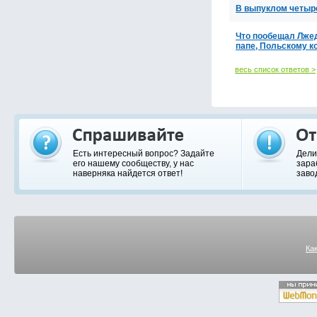
В выпуклом четыр
Что пообещал Лжед
папе, Польскому 
весь список ответов >
Есть интересный вопрос? Задайте
Дели
его нашему сообществу, у нас
зара
наверняка найдется ответ!
заво
Ка