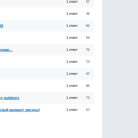
1 ответ
37
1 ответ
36
30
1 ответ
60
1 ответ
54
ошении…
1 ответ
70
1 ответ
73
1 ответ
47
1 ответ
85
ay outdoors
1 ответ
73
 свой вариант звезды)
1 ответ
57