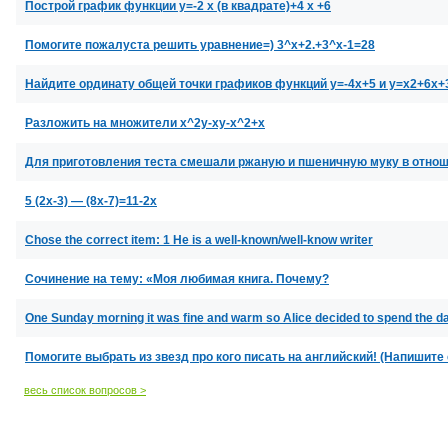
Построй график функции у=-2 х (в квадрате)+4 х +6
Помогите пожалуста решить уравнение=) 3^x+2.+3^x-1=28
Найдите ординату общей точки графиков функций y=-4x+5 и y=x2+6x+
Разложить на множители x^2y-xy-x^2+x
Для приготовления теста смешали ржаную и пшеничную муку в отн
5 (2x-3) — (8x-7)=11-2x
Chose the correct item: 1 He is a well-known/well-know writer
Сочинение на тему: «Моя любимая книга. Почему?
One Sunday morning it was fine and warm so Alice decided to spend the d
Помогите выбрать из звезд про кого писать на английский! (Напишите
весь список вопросов >