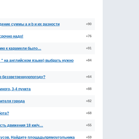
дение суммы а и b и их разности
+90
срочно надо!
+76
ению к карамели было…
+91
 " на английском языке) выбрать нужно
+84
в беззветреннуюпогоду?
+64
ного, 3-4 пункта
+88
оителя города
+82
бота?
+68
ость движения 18 км/ч…
+55
адусов. Найдите площадьпрямоугольника
+59