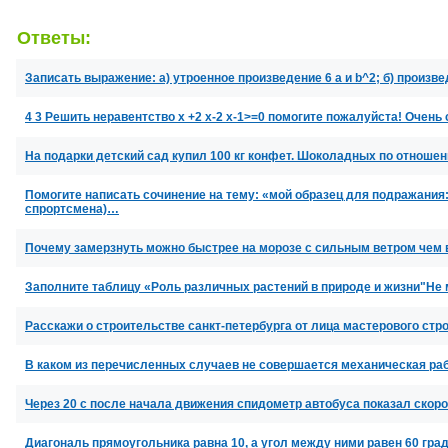
Ответы:
Записать выражение: а) утроенное произведение 6 а и b^2; б) произве
4 3 Решить неравентство х +2 х-2 х-1>=0 помогите пожалуйста! Очень 
На подарки детский сад купил 100 кг конфет. Шоколадных по отнош
Помогите написать сочинение на тему: «мой образец для подражания:
спрортсмена)…
Почему замерзнуть можно быстрее на морозе с сильным ветром чем 
Заполните таблицу «Роль различных растений в природе и жизни"Не м
Расскажи о строительстве санкт-петербурга от лица мастерового стр
В каком из перечисленных случаев не совершается механическая ра
Через 20 с после начала движения спидометр автобуса показал скор
Диагональ прямоугольника равна 10, а угол между ними равен 60 гр