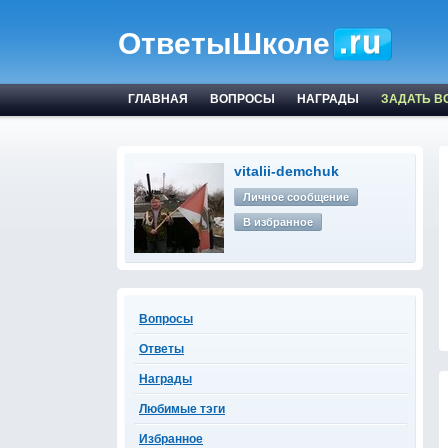
ОтветыШколе
ГЛАВНАЯ
ВОПРОСЫ
НАГРАДЫ
ЗАДАТЬ В
vitalii-demchuk
Личное сообщение
В избранное
Вопросы
Ответы
Награды
Любимые тэги
Избранное