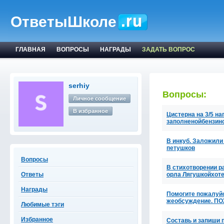
ОтветыШколе
ГЛАВНАЯ
ВОПРОСЫ
НАГРАДЫ
ЗАДАТЬ ВОПРОС
serhiy
Вопросы:
Личное сообщение
В избранное
Цистерна на 3/5 на
заполненойбензин
В инкуб. Заложили 
петушков
Вопросы
В стихотворении р
Ответы
орла Лягушкойхот
Награды
Помогите пожалуйс
жеобсуждение. П
Любимые тэги
Избранное
Составь и запиши по