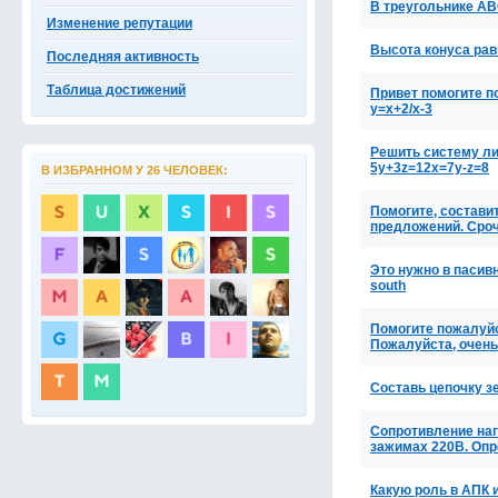
В треугольнике АВ
Изменение репутации
Высота конуса рав
Последняя активность
Таблица достижений
Привет помогите п
y=x+2/x-3
Решить систему ли
5y+3z=12x=7y-z=8
В ИЗБРАННОМ У 26 ЧЕЛОВЕК:
Помогите, составит
предложений. Сроч
Это нужно в пасивны
south
Помогите пожалуйс
Пожалуйста, очень
Составь цепочку з
Сопротивление наг
зажимах 220В. Оп
Какую роль в АПК 