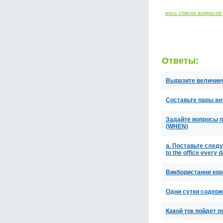
весь список вопросов
Ответы:
Выразите величину
Составьте пары анто
Задайте вопросы по
(WHEN)
a. Поставьте след
to the office every d
Викбористання кор
Одни сутки содержа
Какой ток пойдет 