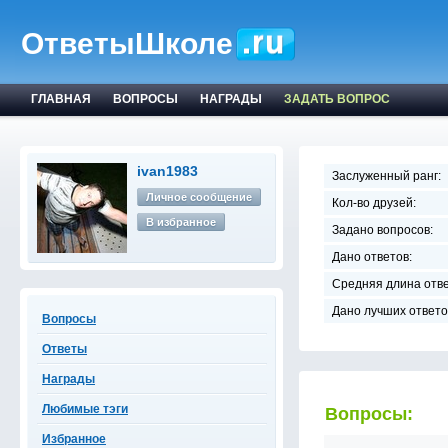
ОтветыШколе
ГЛАВНАЯ
ВОПРОСЫ
НАГРАДЫ
ЗАДАТЬ ВОПРОС
ivan1983
Заслуженный ранг:
Личное сообщение
Кол-во друзей:
В избранное
Задано вопросов:
Дано ответов:
Средняя длина отве
Дано лучших ответо
Вопросы
Ответы
Награды
Любимые тэги
Вопросы:
Избранное