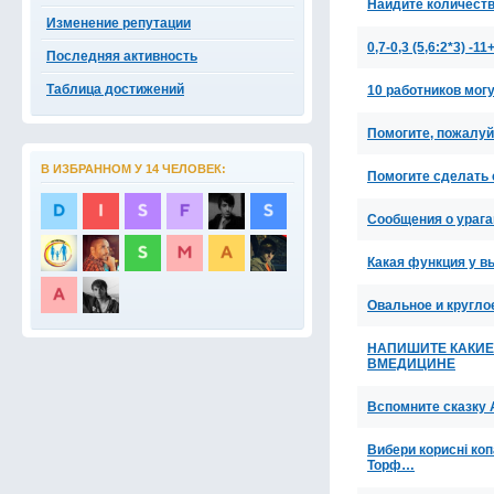
Найдите количеств
Изменение репутации
0,7-0,3 (5,6:2*3) -1
Последняя активность
Таблица достижений
10 работников могу
Помогите, пожалу
В ИЗБРАННОМ У 14 ЧЕЛОВЕК:
Помогите сделать сро
Сообщения о урага
Какая функция у в
Овальное и кругло
НАПИШИТЕ КАКИЕ
ВМЕДИЦИНЕ
Вспомните сказку 
Вибери корисні копа
Торф…