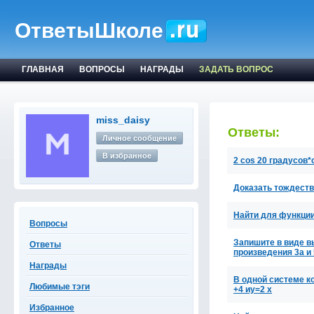
ОтветыШколе
ГЛАВНАЯ
ВОПРОСЫ
НАГРАДЫ
ЗАДАТЬ ВОПРОС
miss_daisy
Ответы:
Личное сообщение
В избранное
2 cos 20 градусов
Доказать тождество
Найти для функции 
Вопросы
Запишите в виде вы
Ответы
произведения 3a и
Награды
В одной системе к
Любимые тэги
+4 иу=2 х
Избранное