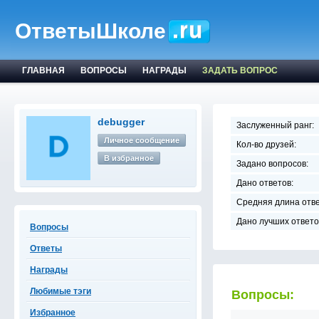
ОтветыШколе
ГЛАВНАЯ
ВОПРОСЫ
НАГРАДЫ
ЗАДАТЬ ВОПРОС
debugger
Заслуженный ранг:
Личное сообщение
Кол-во друзей:
В избранное
Задано вопросов:
Дано ответов:
Средняя длина отве
Дано лучших ответо
Вопросы
Ответы
Награды
Любимые тэги
Вопросы:
Избранное