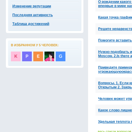
О рождении какого
впервые в мире на
Изменение репутации
Последняя активность
Какая точка графи
Таблица достижений
Решите неравенств
Помогите вставить
В ИЗБРАННОМ У 5 ЧЕЛОВЕК:
Нужно подобрать ил
Moscow. 2.Is there
Приведите примеры
угрожающуюокрас
Вопросы. 1. Если к
Открытым 2. Закр
Человек может упр
Какое слово лишне
Удельная теплота 
весь список вопросов