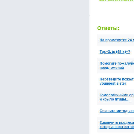
Ответы:
На промежутке 24 
Tgx=3. tg (45-x)=?
Помогите пожалуйс
предложений
Переведите пожалуйс
youngest sister
Гомологичными орг
и крыло птицы…
Опишите методы в
Закончите предло
которые состоят и