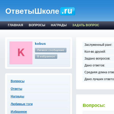
ОтветыШколе
ГЛАВНАЯ
ВОПРОСЫ
НАГРАДЫ
ЗАДАТЬ ВОПРОС
kobus
Заслуженный ранг:
Личное сообщение
Кол-во друзей:
В избранное
Задано вопросов:
Дано ответов:
Средняя длина отве
Дано лучших ответо
Вопросы
Ответы
Награды
Любимые тэги
Вопросы:
Избранное