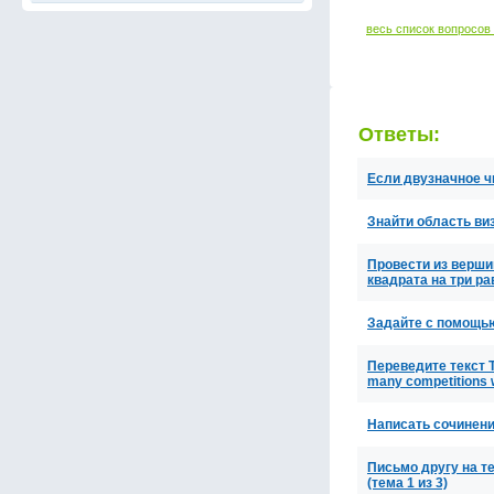
весь список вопросов
Ответы:
Если двузначное ч
Знайти область виз
Провести из верши
квадрата на три р
Задайте с помощью 
Переведите текст The
many competitions
Написать сочинение
Письмо другу на 
(тема 1 из 3)