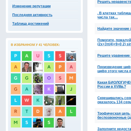
Решить неравенство
Изменение репутации
. В клетках таблиц
Последняя активность
числа так…
Таблица достижений
Найдите значение 
Помогите, пожалуй
(2x+3π/4)+9=0 2) si
В ИЗБРАННОМ У 41 ЧЕЛОВЕК:
Решите уравнение 5
Произведение цифр
цифр этого числа
Какая БИОЛОГИЧЕС
России в XVIIIв.?
Скрещивались серы
оказалось 134 сер
Трофическая цепь 
беспозвоночные (д
Заполните недоста