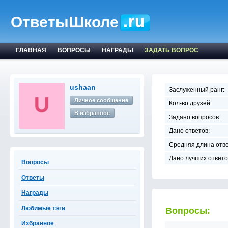
ОтветыШколе
ГЛАВНАЯ
ВОПРОСЫ
НАГРАДЫ
ЗАДАТЬ ВОПРОС
ushaan
Заслуженный ранг:
Личное сообщение
Кол-во друзей:
В избранное
Задано вопросов:
Дано ответов:
Средняя длина отве
Дано лучших ответо
Вопросы
Ответы
Награды
Любимые тэги
Вопросы:
Избранное