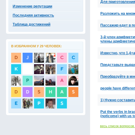
Для приготовления 
Изменение репутации
Разложить на множ
Последняя активность
Таблица достижений
Пассажир едет в по
3-й член арифметич
члены арифметиче
В ИЗБРАННОМ У 29 ЧЕЛОВЕК:
Известно, что 1,4+a 
Представьте выраж
Преобразуйте в много
people have differen
1) Нужно составить 
Put the verbs in b
(not\come) with us 
весь список вопросов