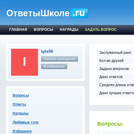
ОтветыШколе
ГЛАВНАЯ
ВОПРОСЫ
НАГРАДЫ
ЗАДАТЬ ВОПРОС
igla56
Заслуженный ранг:
Личное сообщение
Кол-во друзей:
В избранное
Задано вопросов:
Дано ответов:
Средняя длина отве
Дано лучших ответо
Вопросы
Ответы
Награды
Любимые тэги
Вопросы:
Избранное