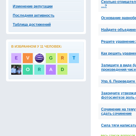
Сколько отрицател
…?
Изменение репутации
Последняя активность
Основание равнобе
Таблица достижений
Найдите объедине
Решите уравнение: 
В ИЗБРАННОМ У 11 ЧЕЛОВЕК:
Как решить уравнен
Запишите в виде б
произведения чисе
Упр. 6. Переведите
Закончите утвержд
фотосинтезе роль 
Сочинение на тему
сдать сочинение
Сила тяги написать
весь список вопросов