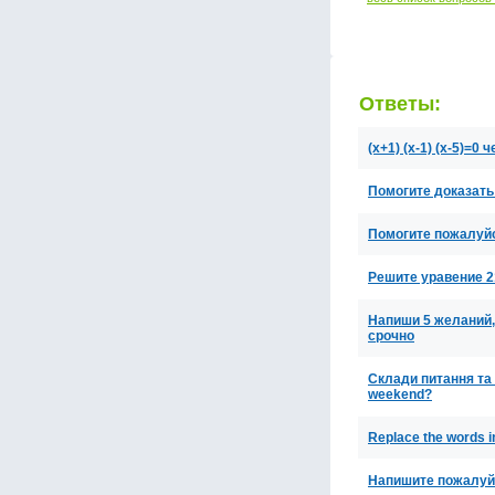
Ответы:
(x+1) (x-1) (x-5)=0 
Помогите доказать 
Помогите пожалуйст
Решите уравение 21
Напиши 5 желаний,
срочно
Склади питання та в
weekend?
Replace the words i
Напишите пожалуй