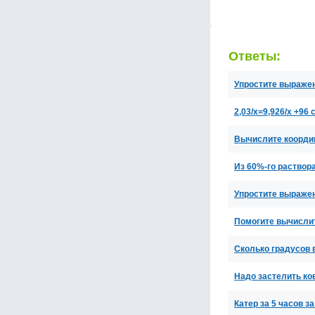
Ответы:
Упростите выражение.
2,03/х=9,926/х +96
Вычислите координ
Из 60%-го раствор
Упростите выражения: 
Помогите вычислить
Сколько градусов 
Надо застелить ко
Катер за 5 часов з