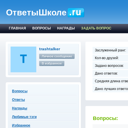
ОтветыШколе
ГЛАВНАЯ
ВОПРОСЫ
НАГРАДЫ
ЗАДАТЬ ВОПРОС
trashtalker
Заслуженный ранг:
Личное сообщение
Кол-во друзей:
В избранное
Задано вопросов:
Дано ответов:
Средняя длина отве
Дано лучших ответо
Вопросы
Ответы
Награды
Любимые тэги
Вопросы:
Избранное