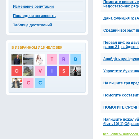
Помогите решить м
недостаточно: p+g
Изменение репутации
Последняя активность
Дана функция h: {A
Таблица достижений
Средний возраст п
Первая цифра двуз
равно 21, найдите
В ИЗБРАННОМ У 15 ЧЕЛОВЕК:
Знайдіть нулі функц
Упростите буквенн
На пишите три пре
Помогите составит
ПОМОГИТЕ СРОЧНО! 
Напишите пожалуй
быть 10) 1) Образо
весь список вопросов