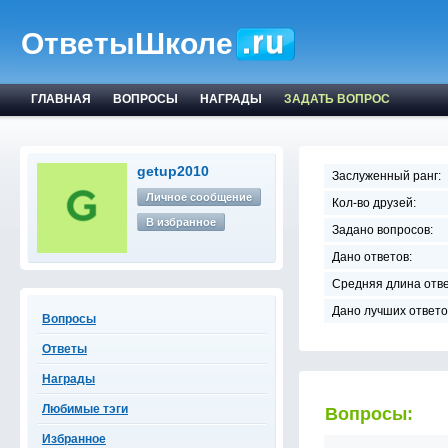
ОтветыШколе
ГЛАВНАЯ
ВОПРОСЫ
НАГРАДЫ
ЗАДАТЬ ВОПРОС
getup2010
Заслуженный ранг:
Личное сообщение
Кол-во друзей:
В избранное
Задано вопросов:
Дано ответов:
Средняя длина отве
Дано лучших ответо
Вопросы
Ответы
Награды
Любимые тэги
Вопросы:
Избранное