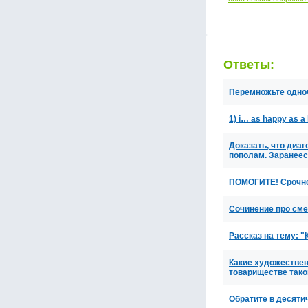
Ответы:
Перемножьте одноч
1) i… as happy as a k
Доказать, что диа
пополам. Заранеес
ПОМОГИТЕ! Срочно 
Сочинение про см
Рассказ на тему:
Какие художествен
товариществе тако
Обратите в десятич