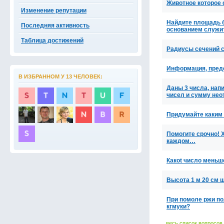
Животное которое с
Изменение репутации
Найдите площадь б
Последняя активность
основанием служит
Таблица достижений
Радиусы сечений 
Информация, пред
В ИЗБРАННОМ У 13 ЧЕЛОВЕК:
Даны 3 числа, на
чисел и сумму не
Придумайте каким 
Помогите срочно! Х
каждом…
Какоt число меньш
Высота 1 м 20 см ш
При помоле ржи по
кгмуки?
весь список вопросов