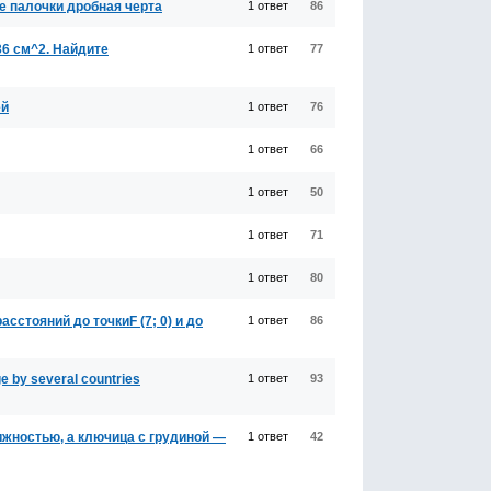
ве палочки дробная черта
1 ответ
86
36 см^2. Найдите
1 ответ
77
ей
1 ответ
76
1 ответ
66
1 ответ
50
1 ответ
71
1 ответ
80
сстояний до точкиF (7; 0) и до
1 ответ
86
e by several countries
1 ответ
93
ижностью, а ключица с грудиной —
1 ответ
42