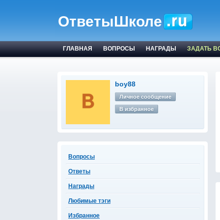
ОтветыШколе
ГЛАВНАЯ
ВОПРОСЫ
НАГРАДЫ
ЗАДАТЬ В
boy88
Личное сообщение
В избранное
Вопросы
Ответы
Награды
Любимые тэги
Избранное