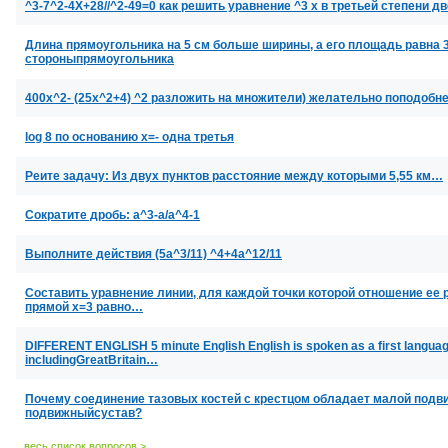
^3-7^2-4X+28//^2-49=0 как решить уравнение ^3 x в третьей степени д
Длина прямоугольника на 5 см больше ширины, а его площадь равна 
стороныпрямоугольника
400x^2- (25x^2+4) ^2 разложить на множители) желательно поподобн
log 8 по основанию х=- одна третья
Реите задачу: Из двух пунктов расстояние между которыми 5,55 км…
Сократите дробь: a^3-a/a^4-1
Выполните действия (5a^3/11) ^4+4a^12/11
Составить уравнение линии, для каждой точки которой отношение ее ра
прямой x=3 равно…
DIFFERENT ENGLISH 5 minute English English is spoken as a first languag
includingGreatBritain…
Почему соединение тазовых костей с крестцом обладает малой подв
подвижныйсустав?
весь список вопросов >