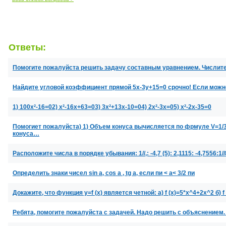
Ответы:
Помогите пожалуйста решить задачу составным уравнением. Числите
Найдите угловой коэффициент прямой 5x-3y+15=0 срочно! Если можн
1) 100x²-16=02) x²-16x+63=03) 3x²+13x-10=04) 2x²-3x=05) x²-2x-35=0
Помогиет пожалуйста) 1) Объем конуса вычисляется по фрмуле V=1/
конуса…
Расположите числа в порядке убывания: 1//,: -4,7 (5): 2,1115: -4,7556:1//
Определить знаки чисел sin a, cos a , tg a, если пи < a< 3/2 пи
Докажите, что функция y=f (x) является четной: а) f (x)=5*x^4+2x^2 б) f (x
Ребята, помогите пожалуйста с задачей. Надо решить с объяснением.