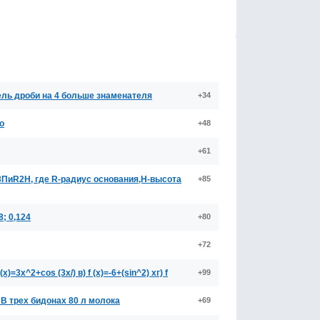
ль дроби на 4 больше знаменателя
+34
о
+48
+61
3ПиR2H, где R-радиус основания,H-высота
+85
8; 0,124
+80
+72
)=3x^2+cos (3x/) в) f (x)=-6+(sin^2) xг) f
+99
 В трех бидонах 80 л молока
+69