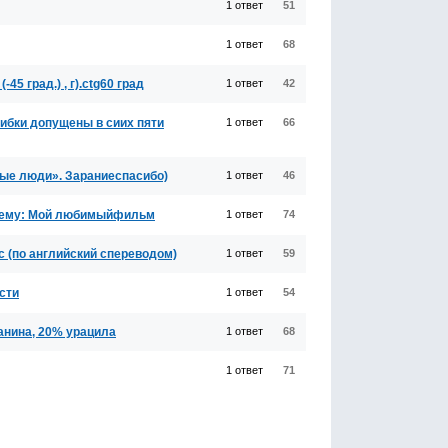
1 ответ
51
1 ответ
68
-45 град.) , г).ctg60 град
1 ответ
42
шибки допущены в сиих пяти
1 ответ
66
ные люди». Зараниеспасибо)
1 ответ
46
тему: Мой любимыйфильм
1 ответ
74
с (по английский спереводом)
1 ответ
59
ости
1 ответ
54
анина, 20% урацила
1 ответ
68
1 ответ
71