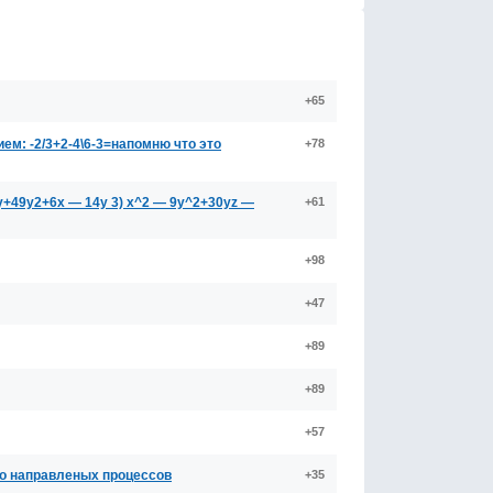
+65
м: -2/3+2-4\6-3=напомню что это
+78
y+49y2+6x — 14y 3) x^2 — 9y^2+30yz —
+61
+98
+47
+89
+89
+57
о направленых процессов
+35