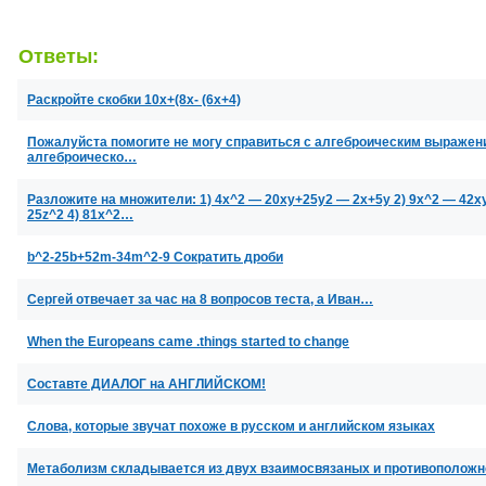
Ответы:
Раскройте скобки 10x+(8x- (6x+4)
Пожалуйста помогите не могу справиться с алгеброическим выражение
алгеброическо…
Разложите на множители: 1) 4x^2 — 20xy+25y2 — 2x+5y 2) 9x^2 — 42x
25z^2 4) 81x^2…
b^2-25b+52m-34m^2-9 Сократить дроби
Сергей отвечает за час на 8 вопросов теста, а Иван…
When the Europeans came .things started to change
Составте ДИАЛОГ на АНГЛИЙСКОМ!
Слова, которые звучат похоже в русском и английском языках
Метаболизм складывается из двух взаимосвязаных и противоположн