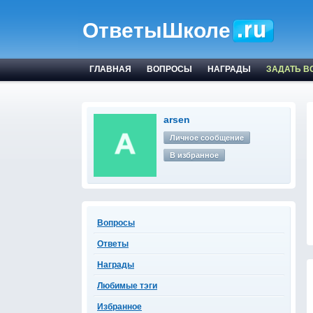
ОтветыШколе
ГЛАВНАЯ
ВОПРОСЫ
НАГРАДЫ
ЗАДАТЬ В
arsen
Личное сообщение
В избранное
Вопросы
Ответы
Награды
Любимые тэги
Избранное