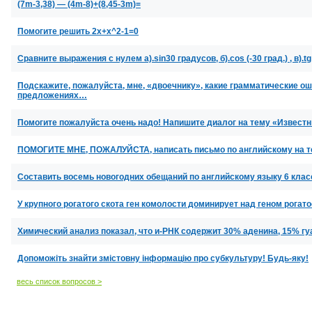
(7m-3,38) — (4m-8)+(8,45-3m)=
Помогите решить 2x+x^2-1=0
Сравните выражения с нулем а).sin30 градусов, б).cos (-30 град.) , в).tg (
Подскажите, пожалуйста, мне, «двоечнику», какие грамматические о
предложениях…
Помогите пожалуйста очень надо! Напишите диалог на тему «Извест
ПОМОГИТЕ МНЕ, ПОЖАЛУЙСТА, написать письмо по английскому на 
Составить восемь новогодних обещаний по английскому языку 6 клас
У крупного рогатого скота ген комолости доминирует над геном рогат
Химический анализ показал, что и-РНК содержит 30% аденина, 15% гу
Допоможіть знайти змістовну інформацію про субкультуру! Будь-яку!
весь список вопросов >