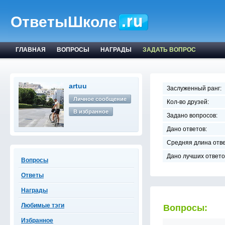
ОтветыШколе
ГЛАВНАЯ
ВОПРОСЫ
НАГРАДЫ
ЗАДАТЬ ВОПРОС
artuu
Заслуженный ранг:
Личное сообщение
Кол-во друзей:
В избранное
Задано вопросов:
Дано ответов:
Средняя длина отве
Дано лучших ответо
Вопросы
Ответы
Награды
Любимые тэги
Вопросы:
Избранное