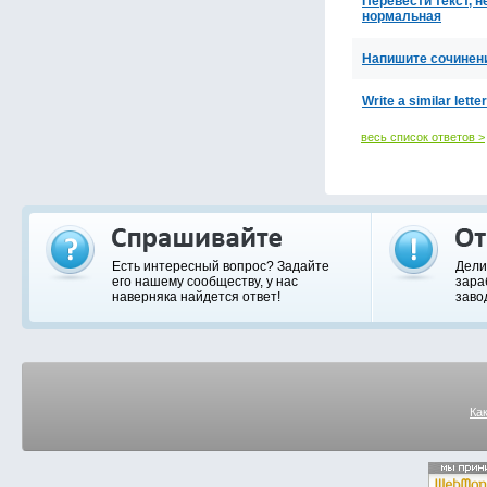
Перевести текст, н
нормальная
Напишите сочинени
Write a similar lett
весь список ответов >
Есть интересный вопрос? Задайте
Дели
его нашему сообществу, у нас
зара
наверняка найдется ответ!
заво
Ка