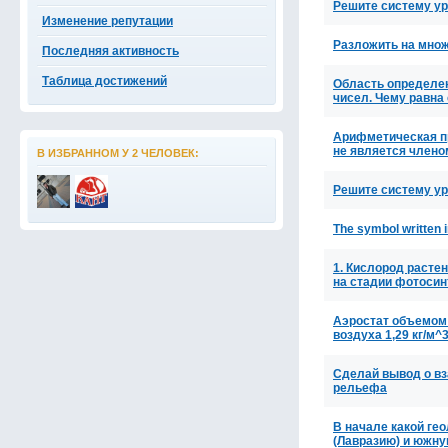
Решите систему ур
Изменение репутации
Разложить на множ
Последняя активность
Таблица достижений
Область определен
чисел. Чему равна
Арифметическая пр
не является члено
В ИЗБРАННОМ У 2 ЧЕЛОВЕК:
Решите систему ура
The symbol written 
1. Кислород расте
на стадии фотоси
Аэростат объемом 
воздуха 1,29 кг/м^
Сделай вывод о в
рельефа
В начале какой ге
(Лавразию) и южну