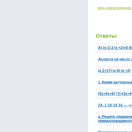
весь список вопросов
Ответы:
А) (х-1) 2 (х +2)=0 б)
Делится ли число 30
(х 2+17) (х-6) (х +2)
1. Каким натураль
(5x+4y+6) ^2+(3x+4
2X- 1 3X-19 3X — -=-
a. Решите уравнени
принадлежащиеотре