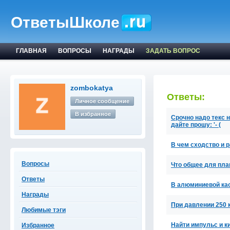
ОтветыШколе
ГЛАВНАЯ
ВОПРОСЫ
НАГРАДЫ
ЗАДАТЬ ВОПРОС
zombokatya
Ответы:
Личное сообщение
В избранное
Срочно надо текс 
дайте прошу: '- (
В чем сходство и 
Вопросы
Что общее для пла
Ответы
В алюминиевой кас
Награды
При давлении 250 
Любимые тэги
Найти импульс и к
Избранное