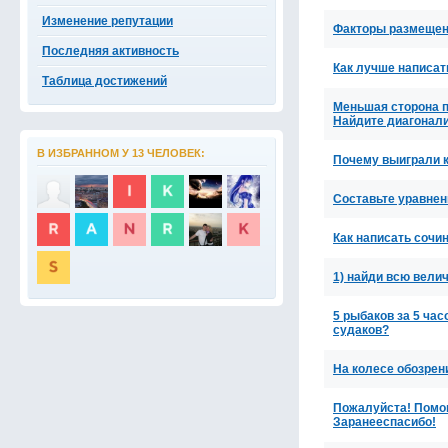
Изменение репутации
Факторы размещен
Последняя активность
Как лучше написат
Таблица достижений
Меньшая сторона п
Найдите диагонал
В ИЗБРАННОМ У 13 ЧЕЛОВЕК:
Почему выиграли 
Составьте уравнен
Как написать сочи
1) найди всю велич
5 рыбаков за 5 ча
судаков?
На колесе обозрени
Пожалуйста! Помоги
Заранееспасибо!