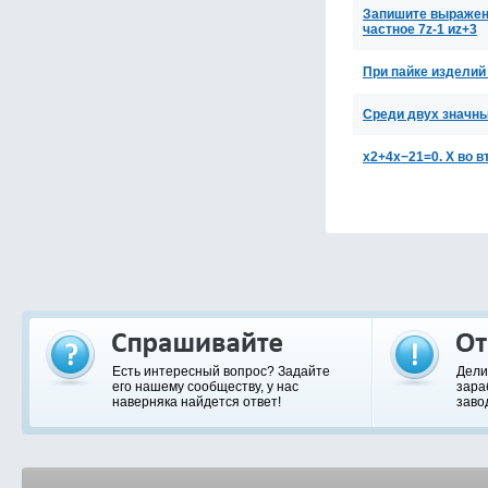
Запишите выражение
частное 7z-1 иz+3
При пайке изделий
Среди двух значны
x2+4x−21=0. Х во в
Есть интересный вопрос? Задайте
Дели
его нашему сообществу, у нас
зара
наверняка найдется ответ!
заво