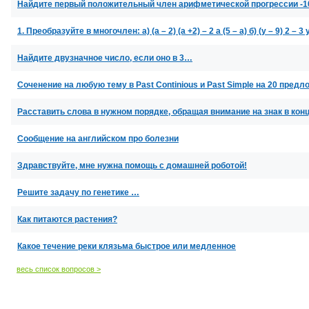
Найдите первый положительный член арифметической прогрессии -10,
1. Преобразуйте в многочлен: а) (а – 2) (а +2) – 2 а (5 – а) б) (у – 9) 2 – 3 у 
Найдите двузначное число, если оно в 3…
Соченение на любую тему в Past Continious и Past Simple на 20 пред
Расставить слова в нужном порядке, обращая внимание на знак в ко
Сообщение на английском про болезни
Здравствуйте, мне нужна помощь с домашней роботой!
Решите задачу по генетике …
Как питаются растения?
Какое течение реки клязьма быстрое или медленное
весь список вопросов >