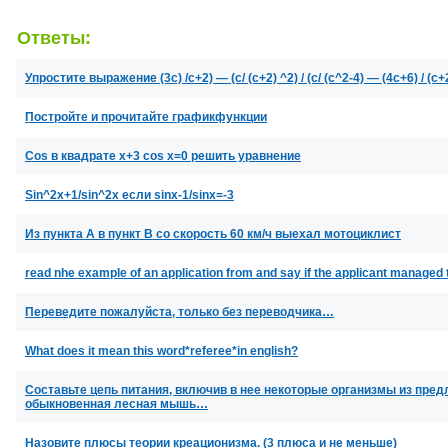
Ответы:
Упростите выражение (3c) /c+2) — (c/ (c+2) ^2) / (c/ (c^2-4) — (4c+6)
Постройте и прочитайте графикфункции
Cos в квадрате x+3 сos x=0 решить уравнение
Sin^2x+1/sin^2x если sinx-1/sinx=-3
Из пункта А в пункт В со скорость 60 км/ч выехал мотоциклист
read nhe example of an application from and say if the applicant managed to 
Переведите пожалуйста, только без переводчика…
What does it mean this word*referee*in english?
Составьте цепь питания, включив в нее некоторые организмы из пре
обыкновенная лесная мышь…
Назовите плюсы теории креационизма. (3 плюса и не меньше)