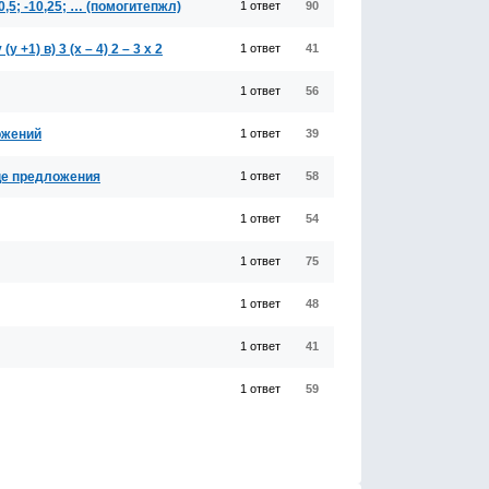
5; -10,25; … (помогитепжл)
1 ответ
90
(у +1) в) 3 (х – 4) 2 – 3 х 2
1 ответ
41
1 ответ
56
ложений
1 ответ
39
нце предложения
1 ответ
58
1 ответ
54
1 ответ
75
1 ответ
48
1 ответ
41
1 ответ
59