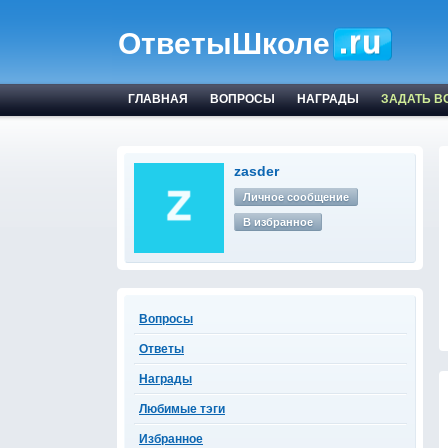
ОтветыШколе
ГЛАВНАЯ
ВОПРОСЫ
НАГРАДЫ
ЗАДАТЬ В
zasder
Личное сообщение
В избранное
Вопросы
Ответы
Награды
Любимые тэги
Избранное