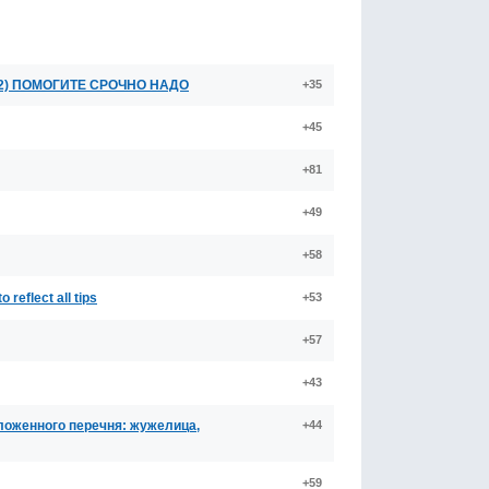
 / (c+2) ПОМОГИТЕ СРОЧНО НАДО
+35
+45
+81
+49
+58
reflect all tips
+53
+57
+43
дложенного перечня: жужелица,
+44
+59