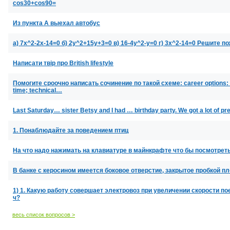
cos30+cos90=
Из пункта А выехал автобус
a) 7x^2-2x-14=0 б) 2y^2+15y+3=0 в) 16-4y^2-y=0 г) 3x^2-14=0 Решите 
Написати твір про British lifestyle
Помогите сроочно написать сочинение по такой схеме: career options: ch
time; technical…
Last Saturday… sister Betsy and I had … birthday party. We got a lot of 
1. Понаблюдайте за поведением птиц
На что надо нажимать на клавиатуре в майнкрафте что бы посмотрет
В банке с керосином имеется боковое отверстие, закрытое пробкой
1) 1. Какую работу совершает электровоз при увеличении скорости пое
ч?
весь список вопросов >