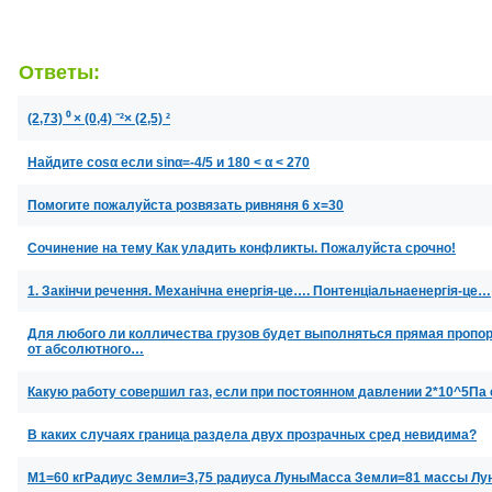
Ответы:
(2,73) ⁰ × (0,4) ⁻²× (2,5) ²
Найдите cosα если sinα=-4/5 и 180 < α < 270
Помогите пожалуйста розвязать ривняня 6 х=30
Сочинение на тему Как уладить конфликты. Пожалуйста срочно!
1. Закінчи речення. Механічна енергія-це…. Понтенціальнаенергія-це…
Для любого ли колличества грузов будет выполняться прямая пропо
от абсолютного…
Какую работу совершил газ, если при постоянном давлении 2*10^5Па 
В каких случаях граница раздела двух прозрачных сред невидима?
M1=60 кгРадиус Земли=3,75 радиуса ЛуныМасса Земли=81 массы Лу