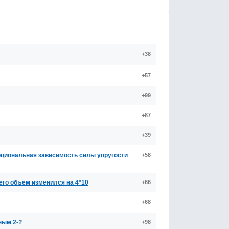
+38
+57
+99
+87
+39
рциональная зависимость силы упругости
+58
его объем изменился на 4*10
+66
+68
ным 2-?
+98