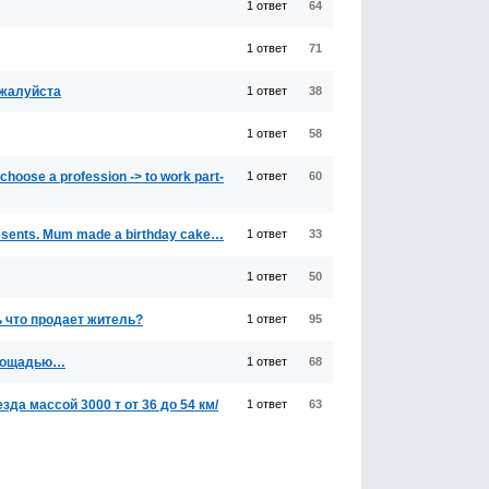
1 ответ
64
1 ответ
71
пожалуйста
1 ответ
38
1 ответ
58
oose a profession -> to work part-
1 ответ
60
presents. Mum made a birthday cake…
1 ответ
33
1 ответ
50
ь что продает житель?
1 ответ
95
 площадью…
1 ответ
68
зда массой 3000 т от 36 до 54 км/
1 ответ
63