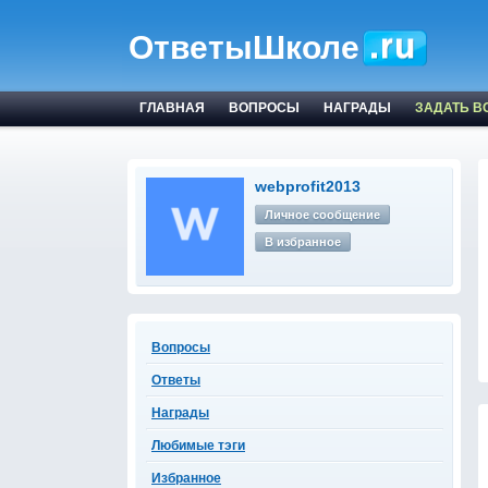
ОтветыШколе
ГЛАВНАЯ
ВОПРОСЫ
НАГРАДЫ
ЗАДАТЬ В
webprofit2013
Личное сообщение
В избранное
Вопросы
Ответы
Награды
Любимые тэги
Избранное