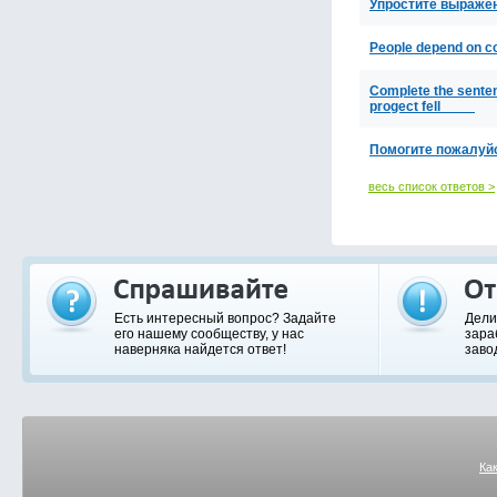
Упростите выражени
People depend on co
Complete the sentenc
progect fell ____
Помогите пожалуйст
весь список ответов >
Есть интересный вопрос? Задайте
Дели
его нашему сообществу, у нас
зара
наверняка найдется ответ!
заво
Ка