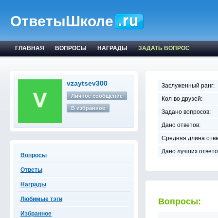
ОтветыШколе
ГЛАВНАЯ
ВОПРОСЫ
НАГРАДЫ
ЗАДАТЬ ВОПРОС
vzaytsev300
Заслуженный ранг:
Личное сообщение
Кол-во друзей:
В избранное
Задано вопросов:
Дано ответов:
Средняя длина отве
Дано лучших ответо
Вопросы
Ответы
Награды
Любимые тэги
Вопросы:
Избранное