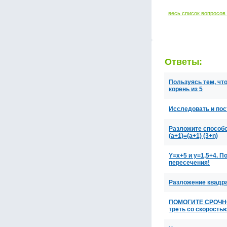
весь список вопросов
Ответы:
Пользуясь тем, что 
корень из 5
Исследовать и пос
Разложите способо
(a+1)=(a+1) (3+n)
Y=x+5 и y=1,5+4. 
пересечения!
Разложение квадра
ПОМОГИТЕ СРОЧНО! 
треть со скоростью