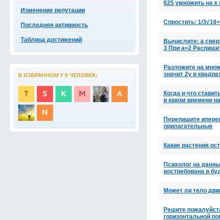
625 умножить на х 
Изменение репутации
Спростить: 1/3√18+
Последняя активность
Таблица достижений
Вычислите: a свер
3 При а=2 Распиш
Разложите на множи
значит 2y в квадра
В ИЗБРАННОМ У 8 ЧЕЛОВЕК:
Когда и что ставит
в каком времени н
Перепишите иперев
прилагательные
Какие растения ос
Психолог на данны
востребована в б
Может ли тело дви
Решите пожалуйста
горизонтальной по