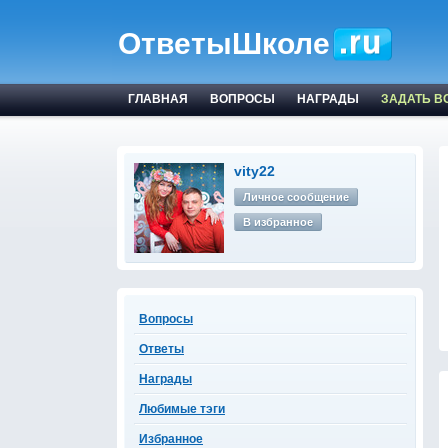
ОтветыШколе
ГЛАВНАЯ
ВОПРОСЫ
НАГРАДЫ
ЗАДАТЬ В
vity22
Личное сообщение
В избранное
Вопросы
Ответы
Награды
Любимые тэги
Избранное