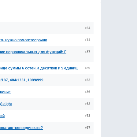
+64
тить нужно помогитесрочно
+74
ние первоначальных для функций: F
+87
де суммы 6 сотен, а десятков и 5 единиц
+89
187, 484/1331, 1089/999
+52
внение
+36
) eight
+62
кий
+73
сполагаютсяпоодиночке?
+57