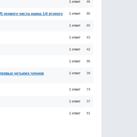
1 ответ
46
/5 первого числа равна 1/4 второго
1 ответ
80
1 ответ
65
1 ответ
43
1 ответ
42
1 ответ
96
б) первых четырех членов
1 ответ
39
1 ответ
74
1 ответ
37
1 ответ
91