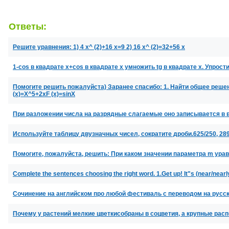
Ответы:
Решите уравнения: 1) 4 х^ (2)+16 х=9 2) 16 х^ (2)=32+56 х
1-cos в квадрате x+cos в квадрате x умножить tg в квадрате x. Упрос
Помогите решить пожалуйста) Заранее спасибо: 1. Найти общее реше
(x)=X^5+2xF (x)=sinX
При разложении числа на разрядные слагаемые оно записывается в ви
Используйте таблицу двузначных чисел, сократите дроби.625/250, 289/
Помогите, пожалуйста, решить: При каком значении параметра m ура
Complete the sentences choosing the right word. 1.Get up! It"s (near/nearly
Сочинение на английском про любой фестиваль с переводом на русс
Почему у растений мелкие цветкисобраны в соцветия, а крупные ра