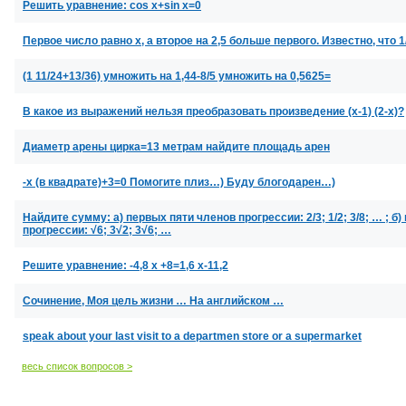
Решить уравнение: cos x+sіn x=0
Первое число равно х, а второе на 2,5 больше первого. Известно, что 1
(1 11/24+13/36) умножить на 1,44-8/5 умножить на 0,5625=
В какое из выражений нельзя преобразовать произведение (х-1) (2-х)?
Диаметр арены цирка=13 метрам найдите площадь арен
-х (в квадрате)+3=0 Помогите плиз…) Буду блогодарен…)
Найдите сумму: а) первых пяти членов прогрессии: 2/3; 1/2; 3/8; … ; 
прогрессии: √6; 3√2; 3√6; …
Решите уравнение: -4,8 х +8=1,6 х-11,2
Сочинение, Моя цель жизни … На английском …
speak about your last visit to a departmen store or a supermarket
весь список вопросов >