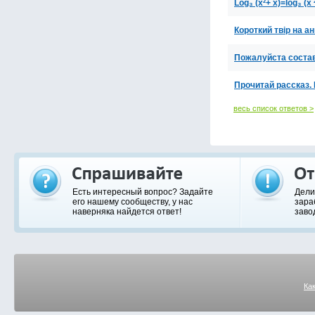
Log₃ (x²+ х)=log₃ (x 
Короткий твір на а
Пожалуйста состав
Прочитай рассказ. В
весь список ответов >
Есть интересный вопрос? Задайте
Дели
его нашему сообществу, у нас
зара
наверняка найдется ответ!
заво
Ка