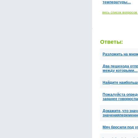
температуры…
весь список вопросов
Ответы:
Разложить на множ
Два пешехода отпр
между которыми…
Найдите наибольше
Пожалуйста определ
заранее говорюсп
Докажите, что значе
значенияпеременн
Мяч бросили под у