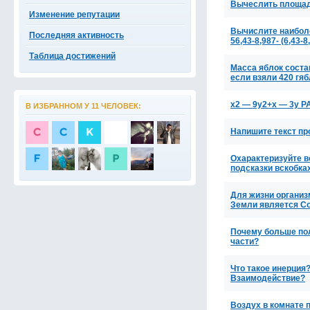
Вычеслить площадь
Изменение репутации
Вычислите наиболее 
Последняя активность
56,43-8,987- (6,43-8
Таблица достижений
Масса яблок соста
если взяли 420 гя
x2 — 9y2+x — 3y
В ИЗБРАННОМ У 11 ЧЕЛОВЕК:
Напишите текст про
Охарактеризуйте в
подсказки вскобка
Для жизни организ
Земли является С
Почему больше пол
части?
Что такое инерция
Взаимодействие?
Воздух в комнате 