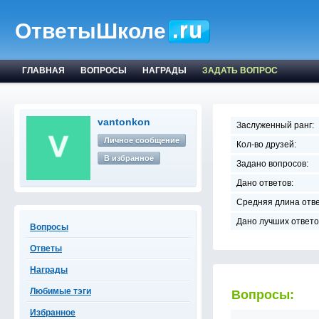
ОтветыШколе
ГЛАВНАЯ
ВОПРОСЫ
НАГРАДЫ
ЗАДАТЬ ВОПРОС
vantonkon
Заслуженный ранг:
Личное сообщение
Кол-во друзей:
В избранное
Задано вопросов:
Дано ответов:
Средняя длина отве
Дано лучших ответо
Вопросы
Ответы
Награды
Любимые тэги
Вопросы:
Избранное