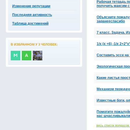
Рабочая тетрадь п
получить максим с
Изменение репутации
Последняя активность
Объясните пожалу
заранееспасибо
Таблица достижений
7 класс. Задача. 
1/х (х +6) -1/х 2+2*
В ИЗБРАННОМ У 3 ЧЕЛОВЕК:
Составить эссе на
Экологическая пр
Какие листья прос
Механизм передачи
Известные боги, о
Помогите пожалуйст
нас шчасливыкали
весь список вопросов