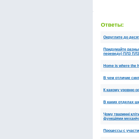
Ответы:
Округлите до десят
Придумайте разные
переведу) ПЛЗ ПЛ
Home is where the
В чем отличие син
К какому уровню о
В каких отделах ш
Чому тваринні кліт
функціями механічн
Процессы с участи