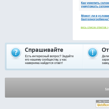
Как укрепить склон
уничтожать склонн
Может ли в услови
бартерногообмена
весь список ответов >
Есть интересный вопрос? Задайте
Дели
его нашему сообществу, у нас
зара
наверняка найдется ответ!
заво
Ка