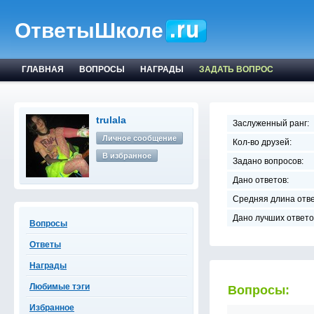
ОтветыШколе
ГЛАВНАЯ
ВОПРОСЫ
НАГРАДЫ
ЗАДАТЬ ВОПРОС
trulala
Заслуженный ранг:
Личное сообщение
Кол-во друзей:
В избранное
Задано вопросов:
Дано ответов:
Средняя длина отве
Дано лучших ответо
Вопросы
Ответы
Награды
Любимые тэги
Вопросы:
Избранное