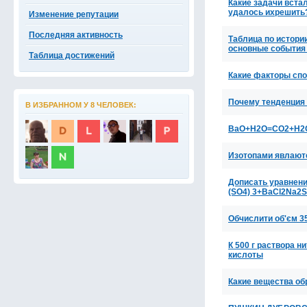
Какие задачи вста
удалось ихрешить
Изменение репутации
Последняя активность
Таблица по истори
основные события
Таблица достижений
Какие факторы сп
Почему тенденция 
В ИЗБРАННОМ У 8 ЧЕЛОВЕК:
BaO+H2O=CO2+H2
Изотопами явлаются
Дописать уравнени
(SO4) 3+BaCl2Na2
Обчислити об'єм 35
К 500 г раствора н
кислоты
Какие вещества об