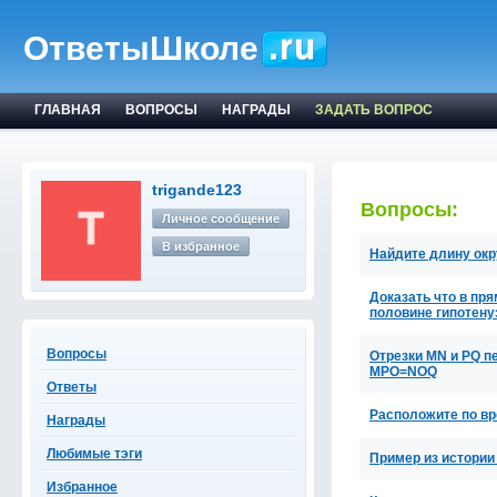
ОтветыШколе
ГЛАВНАЯ
ВОПРОСЫ
НАГРАДЫ
ЗАДАТЬ ВОПРОС
trigande123
Вопросы:
Личное сообщение
В избранное
Найдите длину окр
Доказать что в пр
половине гипотен
Вопросы
Отрезки МN и РQ пе
МРО=NOQ
Ответы
Расположите по вр
Награды
Любимые тэги
Пример из истории
Избранное