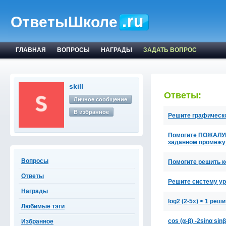
ОтветыШколе
ГЛАВНАЯ
ВОПРОСЫ
НАГРАДЫ
ЗАДАТЬ ВОПРОС
skill
Ответы:
Личное сообщение
В избранное
Решите графическо
Помогите ПОЖАЛУЙ
заданном промежу
Вопросы
Помогите решить к
Ответы
Решите систему ура
Награды
log2 (2-5x) < 1 ре
Любимые тэги
cos (α-β) -2sinα sinβ
Избранное