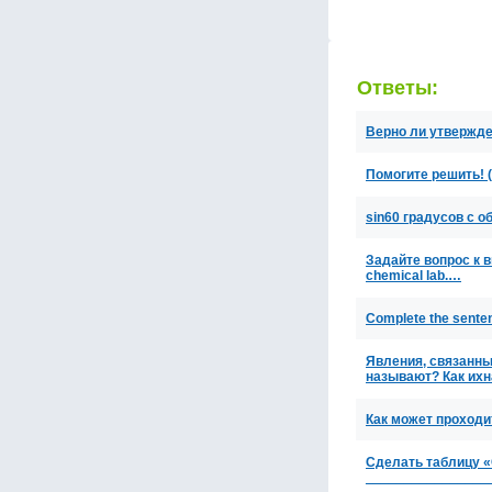
Ответы:
Верно ли утвержд
Помогите решить! (
sin60 градусов с 
Задайте вопрос к в
chemical lab.…
Complete the sentenc
Явления, связанны
называют? Как их
Как может проход
Сделать таблицу «
________________