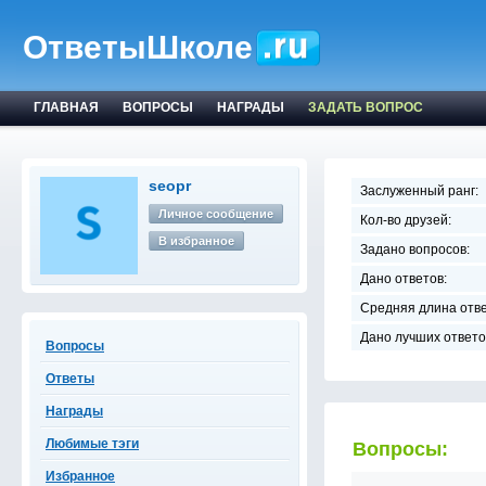
ОтветыШколе
ГЛАВНАЯ
ВОПРОСЫ
НАГРАДЫ
ЗАДАТЬ ВОПРОС
seopr
Заслуженный ранг:
Личное сообщение
Кол-во друзей:
В избранное
Задано вопросов:
Дано ответов:
Средняя длина отве
Дано лучших ответо
Вопросы
Ответы
Награды
Любимые тэги
Вопросы:
Избранное