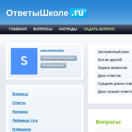
ОтветыШколе
ГЛАВНАЯ
ВОПРОСЫ
НАГРАДЫ
ЗАДАТЬ ВОПРОС
seomonster
Заслуженный ранг:
Личное сообщение
Кол-во друзей:
В избранное
Задано вопросов:
Дано ответов:
Средняя длина отве
Дано лучших ответо
Вопросы
Ответы
Награды
Любимые тэги
Вопросы:
Избранное