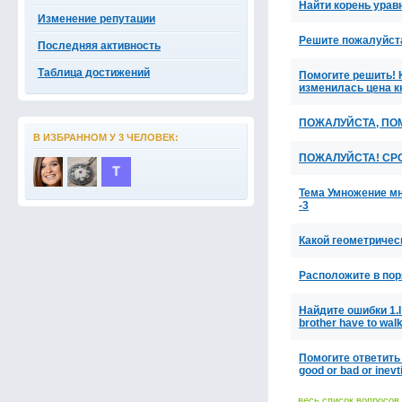
Найти корень уравн
Изменение репутации
Решите пожалуйста
Последняя активность
Таблица достижений
Помогите решить! 
изменилась цена к
ПОЖАЛУЙСТА, ПОМ
В ИЗБРАННОМ У 3 ЧЕЛОВЕК:
ПОЖАЛУЙСТА! СРОЧН
Тема Умножение мно
-3
Какой геометричес
Расположите в поря
Найдите ошибки 1.I d
brother have to wa
Помогите ответить н
good or bad or inevt
весь список вопросов