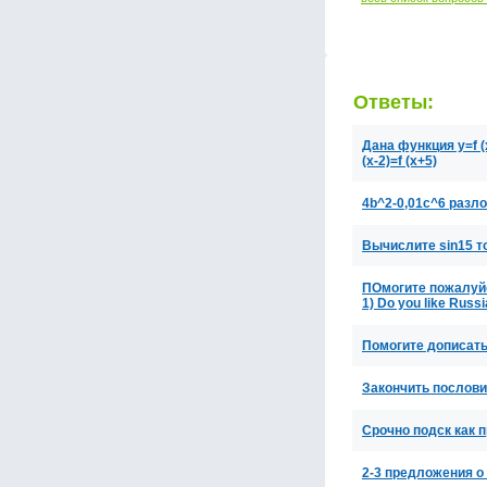
Ответы:
Дана функция y=f (
(x-2)=f (x+5)
4b^2-0,01c^6 разл
Вычислите sin15 т
ПОмогите пожалуйста
1) Do you like Russ
Помогите дописать 
Закончить пословицу
Срочно подск как 
2-3 предложения о