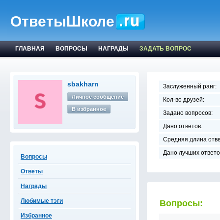
ОтветыШколе
ГЛАВНАЯ
ВОПРОСЫ
НАГРАДЫ
ЗАДАТЬ ВОПРОС
sbakharn
Заслуженный ранг:
Личное сообщение
Кол-во друзей:
В избранное
Задано вопросов:
Дано ответов:
Средняя длина отве
Дано лучших ответо
Вопросы
Ответы
Награды
Любимые тэги
Вопросы:
Избранное