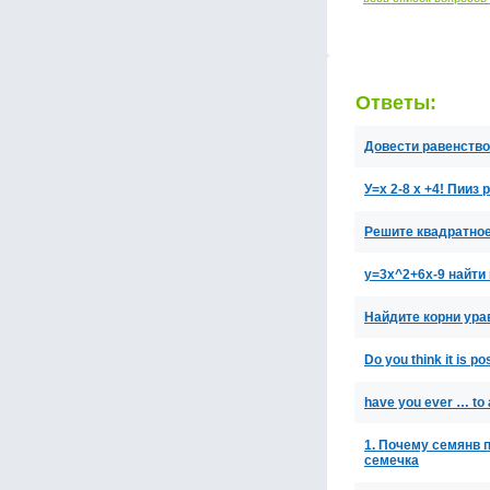
Ответы:
Довести равенство 4
У=х 2-8 х +4! Пииз
Решите квадратное 
y=3x^2+6x-9 найти 
Найдите корни ура
Do you think it is p
have you ever … to a
1. Почему семянв 
семечка