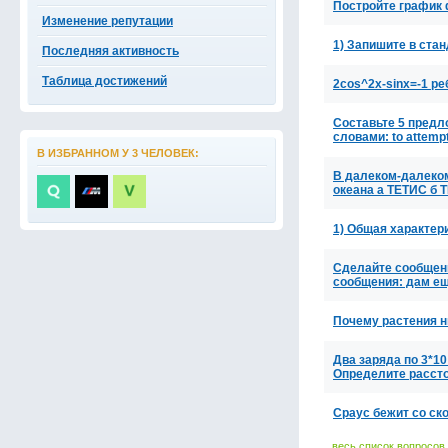
Постройте график 
Изменение репутации
1) Запишите в ста
Последняя активность
Таблица достижений
2cos^2x-sinx=-1 ре
Составьте 5 предл
словами: to attemp
В ИЗБРАННОМ У 3 ЧЕЛОВЕК:
В далеком-далеко
океана а ТЕТИС б
1) Общая характе
Сделайте сообщени
сообщения: дам е
Почему растения н
Два заряда по 3*10
Определите расст
Сраус бежит со ско
весь список вопросов