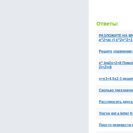
Ответы:
РАЗЛОЖИТЕ НА МНОЖ
a^2+ac г) x^2y^2+1
Решите уравнение:
x^ log2x+2=8 Помо
2)+2)=8
y=x3=4,5x2-3 реши
Сколько трехзначн
Расспросить друга
You've got a letter f
Просто перевести 