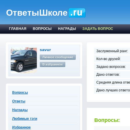
ОтветыШколе
ГЛАВНАЯ
ВОПРОСЫ
НАГРАДЫ
ЗАДАТЬ ВОПРОС
savur
Заслуженный ранг:
Личное сообщение
Кол-во друзей:
В избранное
Задано вопросов:
Дано ответов:
Средняя длина отве
Дано лучших ответо
Вопросы
Ответы
Награды
Любимые тэги
Вопросы:
Избранное