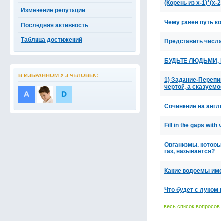
(Корень из х-1)*(x-2
Изменение репутации
Чему равен путь к
Последняя активность
Таблица достижений
Представить числа: 
БУДЬТЕ ЛЮДЬМИ,
В ИЗБРАННОМ У 3 ЧЕЛОВЕК:
1) Задание-Перепи
чертой, а сказуемо
Сочинение на англ
Fill in the gaps with
Организмы, которы
газ, называется?
Какие водоемы им
Что будет с луком 
весь список вопросов