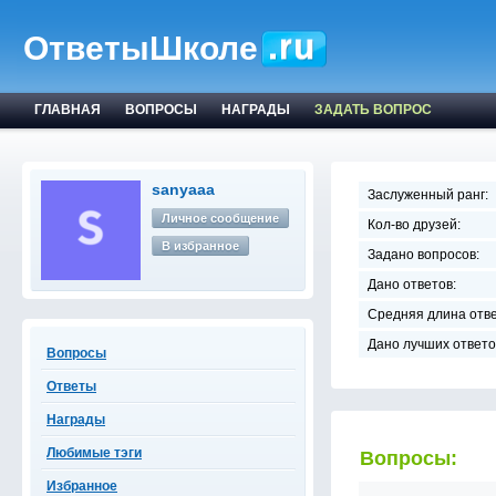
ОтветыШколе
ГЛАВНАЯ
ВОПРОСЫ
НАГРАДЫ
ЗАДАТЬ ВОПРОС
sanyaaa
Заслуженный ранг:
Личное сообщение
Кол-во друзей:
В избранное
Задано вопросов:
Дано ответов:
Средняя длина отве
Дано лучших ответо
Вопросы
Ответы
Награды
Любимые тэги
Вопросы:
Избранное