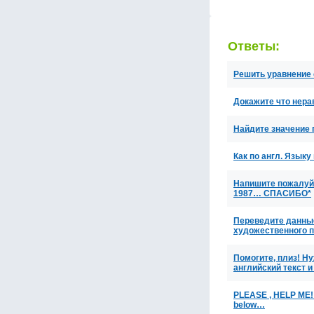
Ответы:
Решить уравнение c
Докажите что нерав
Найдите значение 
Как по англ. Языку
Напишите пожалуй
1987… СПАСИБО*
Переведите данные
художественного 
Помогите, плиз! Ну
английский текст и
PLEASE , HELP ME! "
below…