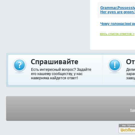
Grammar.Possessive 
Her eyes are green.
Чому голонасінні 
весь список ответов >
Есть интересный вопрос? Задайте
Дели
его нашему сообществу, у нас
зара
наверняка найдется ответ!
заво
Ка