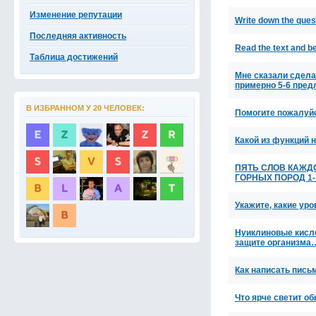
Изменение репутации
Write down the ques
Последняя активность
Read the text and be
Таблица достижений
Мне сказали сдела
примерно 5-6 пре
В ИЗБРАННОМ У 20 ЧЕЛОВЕК:
Помогите пожалуйс
Какой из функций 
ПЯТЬ СЛОВ КАЖД
ГОРНЫХ ПОРОД 1- 
Укажите, какие уро
Нуиклиновые кисло
защите организма
Как написать пись
Что ярче светит о