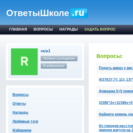
ОтветыШколе
ГЛАВНАЯ
ВОПРОСЫ
НАГРАДЫ
ЗАДАТЬ ВОПРОС
raia1
Вопросы:
Личное сообщение
В избранное
Подать вираз у вигля
(637637:7): 11): 13)
Домашка 5+5 помог
Вопросы
(2SIN^2x+11SINx+5)
Ответы
Награды
Найдите корень ура
Любимые тэги
Из городов рассто
причем жигули на 
Избранное