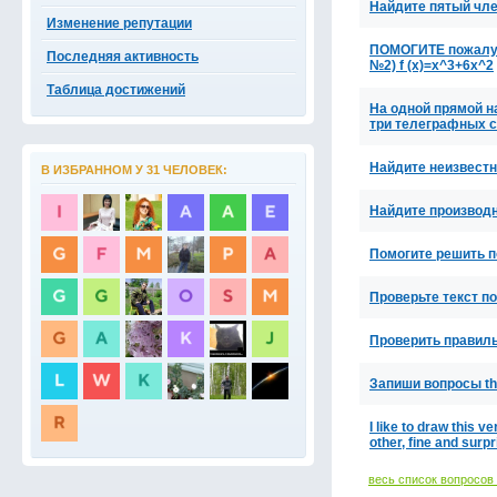
Найдите пятый чле
Изменение репутации
ПОМОГИТЕ пожалуйс
Последняя активность
№2) f (x)=x^3+6x^2
Таблица достижений
На одной прямой на
три телеграфных 
Найдите неизвестны
В ИЗБРАННОМ У 31 ЧЕЛОВЕК:
Найдите производн
Помогите решить п
Проверьте текст 
Проверить правиль
Запиши вопросы ther
I like to draw this 
other, fine and surpr
весь список вопросов