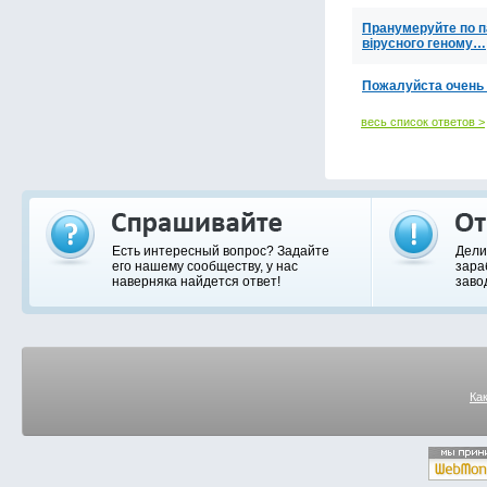
Пранумеруйте по па
вірусного геному…
Пожалуйста очень
весь список ответов >
Есть интересный вопрос? Задайте
Дели
его нашему сообществу, у нас
зара
наверняка найдется ответ!
заво
Ка