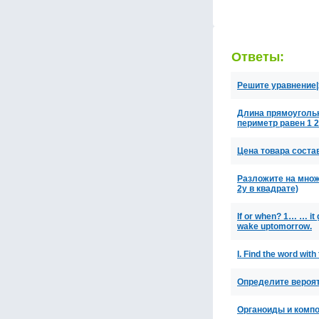
Ответы:
Решите уравнение|x
Длина прямоугольн
периметр равен 1 
Цена товара соста
Разложите на множи
2y в квадрате)
If or when? 1… … it
wake uptomorrow.
I. Find the word wit
Определите вероя
Органоиды и компо