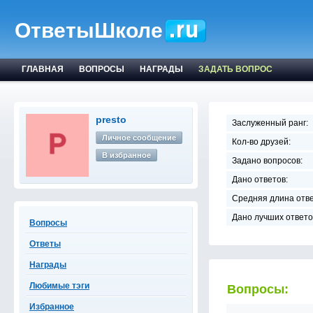
ОтветыШколе
ГЛАВНАЯ
ВОПРОСЫ
НАГРАДЫ
ЗАДАТЬ ВОПРОС
presto
Заслуженный ранг:
Личное сообщение
Кол-во друзей:
В избранное
Задано вопросов:
Дано ответов:
Средняя длина отве
Дано лучших ответо
Вопросы
Ответы
Награды
Любимые тэги
Вопросы:
Избранное