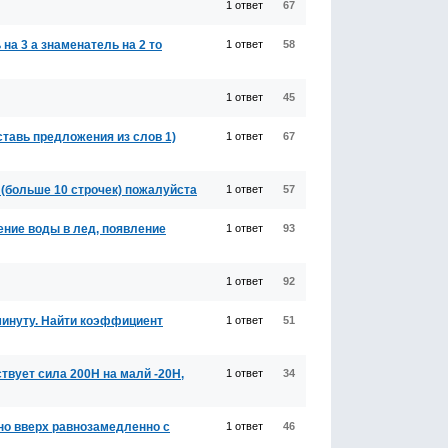
1 ответ
67
а 3 а знаменатель на 2 то
1 ответ
58
1 ответ
45
.dсоставь предложения из слов 1)
1 ответ
67
 (больше 10 строчек) пожалуйста
1 ответ
57
ение воды в лед, появление
1 ответ
93
1 ответ
92
 минуту. Найти коэффициент
1 ответ
51
вует сила 200Н на малй -20Н,
1 ответ
34
но вверх равнозамедленно с
1 ответ
46