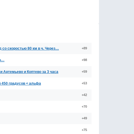
 со скоростью 80 км в ч. Через…
+89
го…
+98
и Артемьево и Коптево за 3 часа
+59
и 450 градусов < альфа
+53
+42
+70
+49
+75