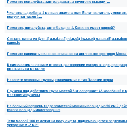
Помогите пожалуйста завтра сдавать а ничего не выходит…
Числитель дроби на 1 меньше знаменателя Если числитель умножить н
получится число 1…
Помогите, пожалуйста, хотя бы одно. 1. Какое не имеет корней?
Составь слова из букв 1) a.n.d.e.c2) n.i.g.s3) i.w.r.e.t4) n.c.u.o.t5) a.r.e
name.is
Помогите написать сочнение-описание на англ языке про город Моска
К химическим явлениям относят-растворение сахара в воде, превращ
ржавчины на металле
Назовите основные группы, включаемые в тип Плоские черви
Пружина под действием груза массой 5 кг совершает 45 колебаний в
жесткостипружины
На больший поршень гидравлической машины площадью 50 см 2 дейст
какова площадь малогопоршня
Тело массой 100 кг лежит на полу лифта, поднимающегося вертикаль
ускорением -2 м/с²