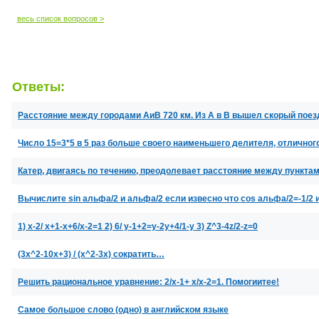
весь список вопросов >
Ответы:
Расстояние между городами АиВ 720 км. Из А в В вышел скорый поезд
Число 15=3*5 в 5 раз больше своего наименьшего делителя, отлично
Катер, двигаясь по течению, преодолевает расстояние между пунктам
Вычислите sin альфа/2 и альфа/2 если извесно что cos альфа/2=-1/2 
1) x-2/ x+1-x+6/x-2=1 2) 6/ y-1+2=y-2y+4/1-y 3) Z^3-4z/2-z=0
(3x^2-10x+3) / (x^2-3x) сократить…
Решить рациональное уравнение: 2/х-1+ х/х-2=1. Помогиитее!
Самое большое слово (одно) в английском языке