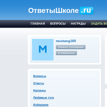
ОтветыШколе
ГЛАВНАЯ
ВОПРОСЫ
НАГРАДЫ
ЗАДАТЬ В
mustang165
Личное сообщение
В избранное
Вопросы
Ответы
Награды
Любимые тэги
Избранное