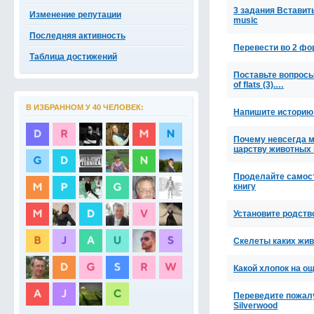
3 задания Вставить 
Изменение репутации
music
Последняя активность
Перевести во 2 фор
Таблица достижений
Поставьте вопросы к
of flats (3).…
В ИЗБРАННОМ У 40 ЧЕЛОВЕК:
Напишите историю и
Почему невсегда м
царству животных
Проделайте самост
книгу
Установите родств
Скелеты каких жив
Какой хлопок на о
Переведите пожалуйс
Silverwood