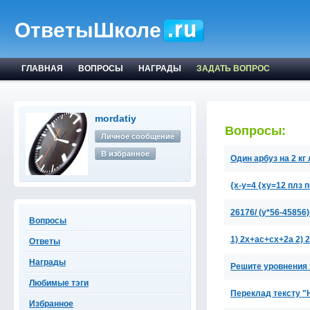
ОтветыШколе
ГЛАВНАЯ
ВОПРОСЫ
НАГРАДЫ
ЗАДАТЬ ВОПРОС
mordatiy
Вопросы:
Личное сообщение
В избранное
Один арбуз на 2 кг 
{x-y=4 {xy=12 плз 
26176/ (y*56-45856
Вопросы
1) 2x+ac+cx+2a 2) 
Ответы
Награды
Решите уровнения 
Любимые тэги
Переклад тексту 
Избранное