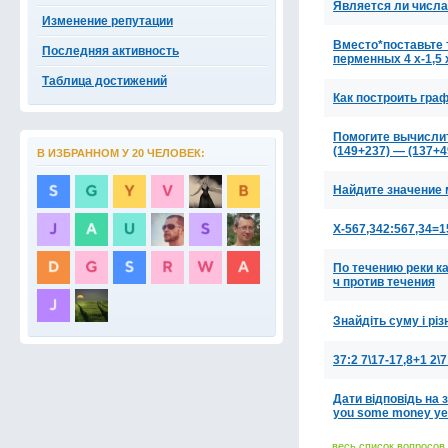
Является ли числа 
Изменение репутации
Вместо*поставьте
Последняя активность
перменных 4 х-1,5 х
Таблица достижений
Как построить граф
Помогите вычислить
(149+237) — (137+4
В ИЗБРАННОМ У 20 ЧЕЛОВЕК:
Найдите значение м
X-567,342:567,34=1
По течению реки ка
ч против течения
Знайдіть суму і рі
37:2 7\17-17,8+1 2
Дати відповідь на 
you some money ye
весь список вопросов