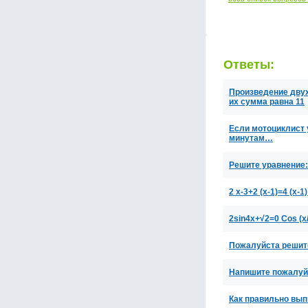
Ответы:
Произведение двух
их сумма равна 11
Если мотоциклист у
минутам…
Решите уравнение:
2 х-3+2 (х-1)=4 (х-1)
2sin4x+√2=0 Cos (x/
Пожалуйста решит
Напишите пожалуйс
Как правильно вып