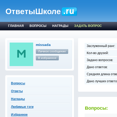
ОтветыШколе
ГЛАВНАЯ
ВОПРОСЫ
НАГРАДЫ
ЗАДАТЬ ВОПРОС
missada
Заслуженный ранг:
Личное сообщение
Кол-во друзей:
В избранное
Задано вопросов:
Дано ответов:
Средняя длина отве
Дано лучших ответо
Вопросы
Ответы
Награды
Любимые тэги
Вопросы:
Избранное