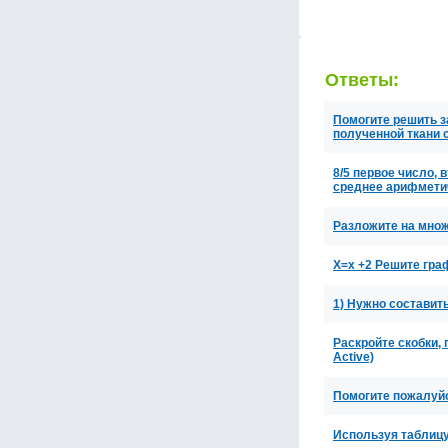
Ответы:
Помогите решить з
полученной ткани
8/5 первое число, 
среднее арифмети
Разложите на множете
Х=х +2 Решите гра
1) Нужно составить 
Раскройте скобки, 
Active)
Помогите пожалуйс
Используя таблицу