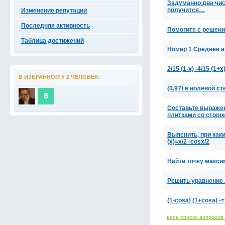
Задуманно два чис
получится…
Изменение репутации
Последняя активность
Помогите с решени
Таблица достижений
Номер 1 Среднее а
2/15 (1-x) -4/15 (1+x
В ИЗБРАННОМ У 2 ЧЕЛОВЕК:
(0,97) в нолевой ст
Составьте выраже
плитками со сторон
Выяснить, при каки
(x)=x/2 -cosx/2
Найти точку максим
Решить уравнение 
(1-cosa) (1+cosa) -
весь список вопросов