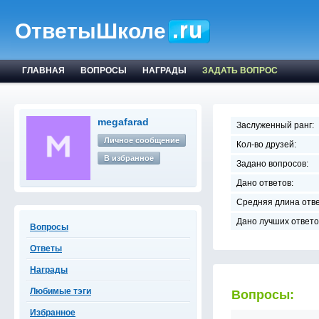
ОтветыШколе
ГЛАВНАЯ
ВОПРОСЫ
НАГРАДЫ
ЗАДАТЬ ВОПРОС
megafarad
Заслуженный ранг:
Личное сообщение
Кол-во друзей:
В избранное
Задано вопросов:
Дано ответов:
Средняя длина отве
Дано лучших ответо
Вопросы
Ответы
Награды
Любимые тэги
Вопросы:
Избранное