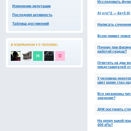
Исследовать функц
Изменение репутации
А) y=x^2 — 6x+5 б)
Последняя активность
Таблица достижений
Написать соченени
Всем привет помог
В ИЗБРАННОМ У 5 ЧЕЛОВЕК:
Почему при физичес
работой сердца?
Ответить на два в
представителей эт
У человека некот
цвет карих глаз н
Все организмы пит
значение?
ДНК построить стр
На опору какой пощ
400 кПа?