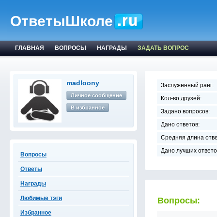
ОтветыШколе
ГЛАВНАЯ
ВОПРОСЫ
НАГРАДЫ
ЗАДАТЬ ВОПРОС
madloony
Заслуженный ранг:
Личное сообщение
Кол-во друзей:
В избранное
Задано вопросов:
Дано ответов:
Средняя длина отве
Дано лучших ответо
Вопросы
Ответы
Награды
Любимые тэги
Вопросы:
Избранное