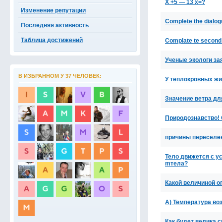
Х +5 — 13 х=?
Изменение репутации
Complete the dialog
Последняя активность
Таблица достижений
Complate te second se
Ученые экологи за
В ИЗБРАННОМ У 37 ЧЕЛОВЕК:
У теплокровных жи
Значение ветра дл
Природознавство! 
причины переселен
Тело движется с у
mтела?
Какой величиной о
А) Температура во
Как будет велика 