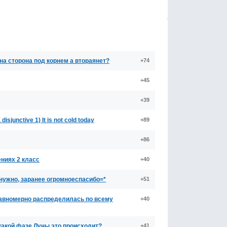
одна сторона под корнем а втораянет?
+74
+45
+39
sjunctive 1) It is not cold today
+89
+86
ниях 2 класс
+40
нужно, заранее огромноеспасибо=*
+51
 равномерно распределилась по всему
+40
какой фазе Луны это происходит?
+41