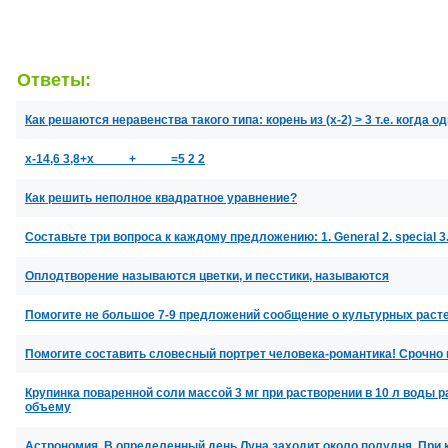
Ответы:
Как решаются неравенства такого типа: корень из (х-2) > 3 т.е. когда 
x-14,6 3,8+x_____+_____=5 2 2
Как решить неполное квадратное уравнение?
Составьте три вопроса к каждому предложению: 1. General 2. special 3. di
Оплодтворение называются цветки, и песстики, называются
Помогите не большое 7-9 предложений сообщение о культурных расте
Помогите составить словесный портрет человека-романтика! Срочно 
Крупинка поваренной соли массой 3 мг при растворении в 10 л воды
объему
Астрономия. В определенный день Луна заходит около полудня. При 