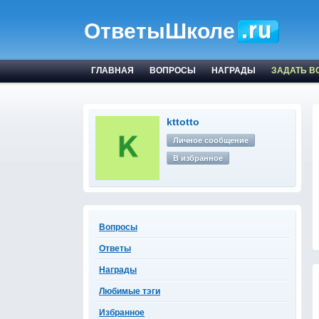
ОтветыШколе
ГЛАВНАЯ
ВОПРОСЫ
НАГРАДЫ
ЗАДАТЬ В
kttotto
Личное сообщение
В избранное
Вопросы
Ответы
Награды
Любимые тэги
Избранное