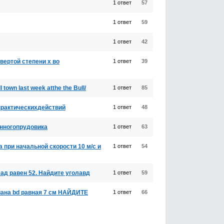
1 ответ
57
1 ответ
59
1 ответ
42
вертой степени х во
1 ответ
39
 town last week atthe the Bull/
1 ответ
85
практическихдействий
1 ответ
48
енногопрудовика
1 ответ
63
 при начальной скорости 10 м/с и
1 ответ
54
сад равен 52. Найдите уголавд
1 ответ
59
иана bd равная 7 см НАЙДИТЕ
1 ответ
66