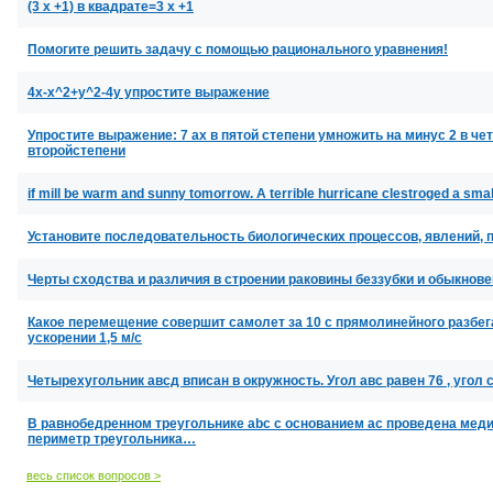
(3 х +1) в квадрате=3 х +1
Помогите решить задачу с помощью рационального уравнения!
4x-x^2+y^2-4y упростите выражение
Упростите выражение: 7 ах в пятой степени умножить на минус 2 в чет
второйстепени
if mill be warm and sunny tomorrow. A terrible hurricane clestroged a small
Установите последовательность биологических процессов, явлений, 
Черты сходства и различия в строении раковины беззубки и обыкнов
Какое перемещение совершит самолет за 10 с прямолинейного разбега
ускорении 1,5 м/с
Четырехугольник авсд вписан в окружность. Угол авс равен 76 , угол 
В равнобедренном треугольнике abc с основанием ac проведена мед
периметр треугольника…
весь список вопросов >