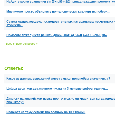
Найдите корни уравнения sin (3x-pi/6)=1/2 принадлежащие промежутку 
Мне нужно просто объяснить по-человечески, как, черт их побери…
Сумма квадратов двух последовательных натуральных несчетныхх ч
этичисла.!
Помогите пожалуйста решить дробь) вот) а) 5/6-0,4=б) 13/20-0,38=
весь список вопросов >
Ответы:
Какое из данных выражений имеет смысл при любых значениях a?
Цифра десятков двузначного числа на 3 меньше цифры единиц…
Диалоги на английском языке про то, можно ли краситься когда идешь 
про школу?
Реферат на тему семейство волчьих на 10 страниц