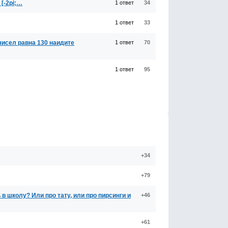
[-2pi;…
1 ответ
34
1 ответ
33
исел равна 130 наидите
1 ответ
70
1 ответ
95
+34
+79
в школу? Или про тату, или про пирсинги и
+46
+61