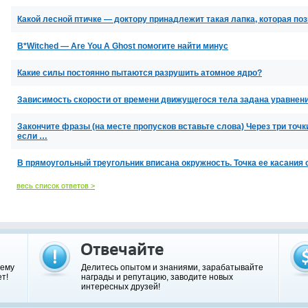
Какой лесной птичке — доктору принадлежит такая лапка, которая по
B*Witched — Are You A Ghost помогите найти минус
Какие силы постоянно пытаются разрушить атомное ядро?
Зависимость скорости от времени движущегося тела задана уравнени
Закончите фразы (на месте пропусков вставьте слова) Через три точ
если …
В прямоугольный треугольник вписана окружность. Точка ее касания 
весь список ответов >
шему
Делитесь опытом и знаниями, зарабатывайте
т!
награды и репутацию, заводите новых
интересных друзей!