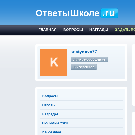
ОтветыШколе
ГЛАВНАЯ
ВОПРОСЫ
НАГРАДЫ
ЗАДАТЬ В
kristynova77
Личное сообщение
В избранное
Вопросы
Ответы
Награды
Любимые тэги
Избранное