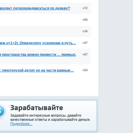
зволяет легкопередвигаться по дереву?
+72
+66
+34
ем υ=1+2t. Определите ускорение и путь…
+47
ки пространства можно провести … прямых,
+67
с гипотенузой делит ее на части равные…
+54
Задавайте интересные вопросы, давайте
качественные ответы и зарабатывайте деньги.
Подробнее...