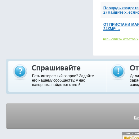
Площадь квадрата S
2) Найдите х, еслиg
ОТ ПРИСТАНИ МА
24КМ\Ч…
весь список ответов >
Есть интересный вопрос? Задайте
Дели
его нашему сообществу, у нас
зара
наверняка найдется ответ!
заво
Ка