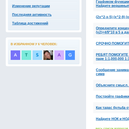
Графиком функции 
Найдите вершины
Изменение репутации
Последняя активность
(2x^2-x-5) (x^2-9) (
Таблица достижений
Опредилите концен
(v2)+4/9*10 в 5 а д
СРОЧНО ПОМОГИТЕ! 
В ИЗБРАННОМ У 6 ЧЕЛОВЕК:
РЕБЯТ ПОМОГИТЕ П
паре 1:1,000,000 1
Сообщение занимае
симв
Объясните смысл.
Постройте графики
Как тарас бульба о
Найдите НОК и НОД
весь список вопросов