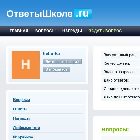
ОтветыШколе
ГЛАВНАЯ
ВОПРОСЫ
НАГРАДЫ
ЗАДАТЬ ВОПРОС
heliorka
Заслуженный ранг:
Личное сообщение
Кол-во друзей:
В избранное
Задано вопросов:
Дано ответов:
Средняя длина отве
Дано лучших ответо
Вопросы
Ответы
Награды
Любимые тэги
Вопросы:
Избранное